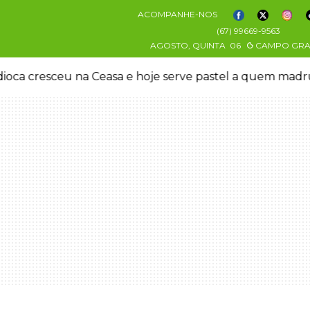
ACOMPANHE-NOS
(67) 99669-9563
AGOSTO, QUINTA
06
CAMPO GR
oca cresceu na Ceasa e hoje serve pastel a quem mad