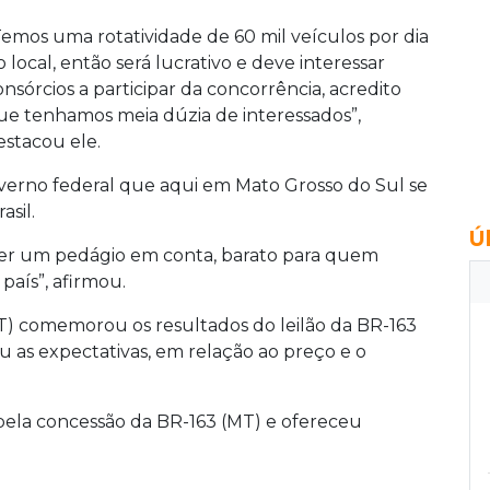
Temos uma rotatividade de 60 mil veículos por dia
o local, então será lucrativo e deve interessar
onsórcios a participar da concorrência, acredito
ue tenhamos meia dúzia de interessados”,
estacou ele.
overno federal que aqui em Mato Grosso do Sul se
sil.
Ú
i ter um pedágio em conta, barato para quem
país”, afirmou.
T) comemorou os resultados do leilão da BR-163
 as expectativas, em relação ao preço e o
ela concessão da BR-163 (MT) e ofereceu