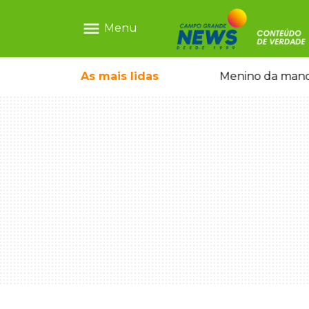
menu
Menu
ntre crianças brasileiras
As mais
lidas
Menino da mandi