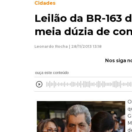
Cidades
Leilão da BR-163 
meia dúzia de con
Leonardo Rocha | 28/11/2013 13:18
Nos siga n
ouça este conteúdo
O
q
G
M
d