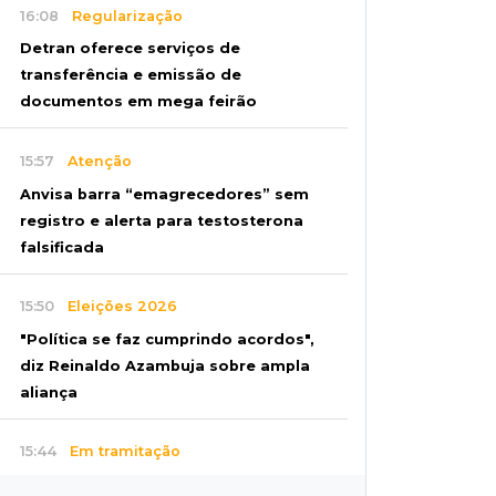
16:08
Regularização
Detran oferece serviços de
transferência e emissão de
documentos em mega feirão
15:57
Atenção
Anvisa barra “emagrecedores” sem
registro e alerta para testosterona
falsificada
15:50
Eleições 2026
"Política se faz cumprindo acordos",
diz Reinaldo Azambuja sobre ampla
aliança
15:44
Em tramitação
Projeto em MS quer barrar artistas