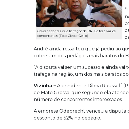
“
n
c
q
Governador diz que licitação de BR-163 terá vários
concorrentes (Foto: Cleber Gellio)
d
André ainda ressaltou que já pediu ao g
cobre um dos pedágios mais baratos do Bra
“A disputa vai ser um sucesso e ainda va
trafega na região, um dos mais baratos do 
Vizinha –
A presidente Dilma Rousseff (P
de Mato Grosso, que segundo ela atendeu
número de concorrentes interessados.
A empresa Odebrecht venceu a disputa p
desconto de 52% no pedágio.