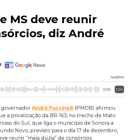
de MS deve reunir
sórcios, diz André
o
readme
1.0x
0:00
 governador
André Puccinelli
(PMDB) afirmou
ue a privatização da BR-163, no trecho de Mato
rosso do Sul, que liga o município de Sonora a
undo Novo, previsto para o dia 17 de dezembro,
eve reunir “meia dúzia” de consórcios.