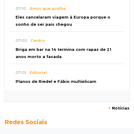
07:10
Amor que acolhe
Eles cancelaram viagem à Europa porque o
sonho de ser pais chegou
07:03
Centro
Briga em bar na 14 termina com rapaz de 21
anos morto a facada
07:01
Editorial
Planos de Riedel e Fábio multiplicam
promessas, mas deixam a conta para depois
07:00
Agendão
+
Notícias
Domingo é dia de Festival do Sobá e feiras em
Redes Sociais
homenagem aos pais
SÁBADO, 08 DE AGOSTO