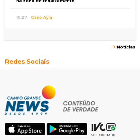
na zona de rebaixamento
19:27
Caso Ayla
Defesa diz que preso suspeito de sequestro
só emprestou casa a conhecido
+
Notícias
19:02
Estrela do Sul
Redes Sociais
Caminhão tomba e trava trânsito após
acidente com F-1000 na Av. Heráclito
18:46
Futsal de base
Rodada de estreia da Copa Pelezinho soma 35
gols em quatro jogos
18:28
Concurso 3.042
Mega-Sena sorteia neste domingo prêmio
acumulado em R$ 165 milhões