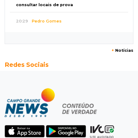
consultar locais de prova
20:29
Pedro Gomes
Jovem morre baleado e suspeita envolve
disputa entre facções rivais
+
Notícias
20:01
Futebol feminino
Redes Sociais
Pantanal treina em Goiânia antes de jogo que
vale acesso inédito à Série A2
19:44
Campeonato Brasileiro
Remo busca empate com Atlético-MG e segue
na zona de rebaixamento
19:27
Caso Ayla
Defesa diz que preso suspeito de sequestro
só emprestou casa a conhecido