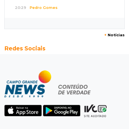
20:29
Pedro Gomes
Jovem morre baleado e suspeita envolve
disputa entre facções rivais
+
Notícias
20:01
Futebol feminino
Redes Sociais
Pantanal treina em Goiânia antes de jogo que
vale acesso inédito à Série A2
19:44
Campeonato Brasileiro
Remo busca empate com Atlético-MG e segue
na zona de rebaixamento
19:27
Caso Ayla
Defesa diz que preso suspeito de sequestro
só emprestou casa a conhecido