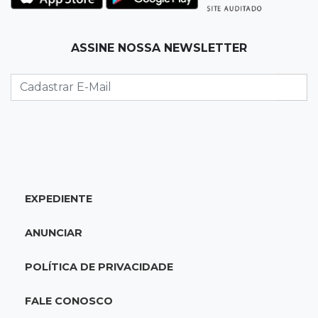
Palmeiras e Vasco confirmam vagas nas
quartas da Copa do Brasil
ASSINE NOSSA NEWSLETTER
22:26
Eleições 2026
Eleitorado aprova teste da urna, mas diz que
colinha será "fundamental"
22:05
Sidrolândia
Briga termina com homem de 35 anos
assassinado a facadas
EXPEDIENTE
21:40
Ideb
ANUNCIAR
Escolas municipais lideram notas do Ensino
Fundamental em Campo Grande
POLÍTICA DE PRIVACIDADE
21:28
Futebol
FALE CONOSCO
Grêmio e Cruzeiro vencem em casa e avançam