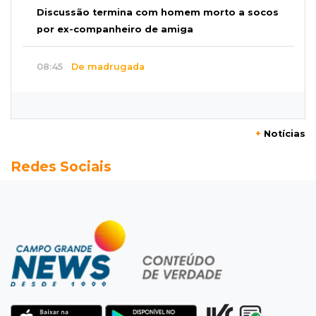
Discussão termina com homem morto a socos
por ex-companheiro de amiga
08:45
De madrugada
Após briga, casa pega fogo duas vezes em
condomínio do Nova Lima
+
Notícias
08:37
Agendão de partidas
Redes Sociais
Rodada do Brasileirão tem 6 jogos neste
domingo de Dia dos Pais
08:30
Em Pauta
O enorme peso dos genes na obesidade
08:26
O que ficou de quem partiu
Com ajuda da irmã, mãe transforma sonho
que tinha com a filha em loja