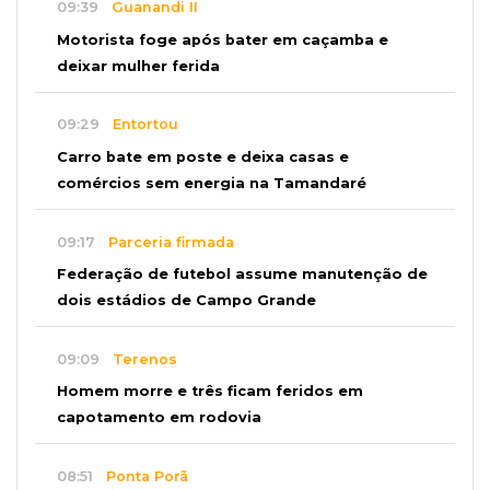
09:39
Guanandi II
Motorista foge após bater em caçamba e
deixar mulher ferida
09:29
Entortou
Carro bate em poste e deixa casas e
comércios sem energia na Tamandaré
09:17
Parceria firmada
Federação de futebol assume manutenção de
dois estádios de Campo Grande
09:09
Terenos
Homem morre e três ficam feridos em
capotamento em rodovia
08:51
Ponta Porã