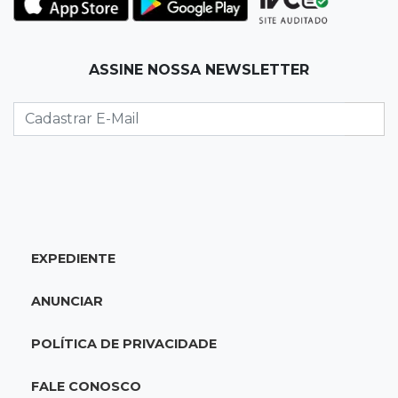
08:15
Estudo
ASSINE NOSSA NEWSLETTER
Município de MS perde 58 mil hectares e R$ 12
milhões por mês com silvicultura
08:03
Amambai
Rapaz de 23 anos morre ao bater o carro em
poste de energia elétrica
07:54
Ruas bloqueadas
EXPEDIENTE
Campo Grande tem quatro interdições no
trânsito neste domingo
ANUNCIAR
07:45
Dia dos Pais
POLÍTICA DE PRIVACIDADE
Qual conselho do seu pai você não ouviu e
hoje paga um preço alto?
FALE CONOSCO