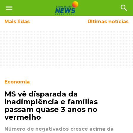
menu
search
Mais
lidas
Últimas notícias
Economia
MS vê disparada da
inadimplência e famílias
passam quase 3 anos no
vermelho
Número de negativados cresce acima da