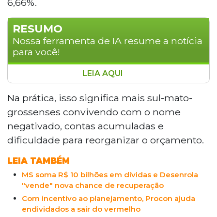
6,66%.
RESUMO
Nossa ferramenta de IA resume a notícia
para você!
LEIA AQUI
A inadimplência em Mato Grosso do Sul
cresceu 10,07% em abril de 2026, acima da
Na prática, isso significa mais sul-mato-
média nacional de 9,25%, segundo o SPC Brasil.
grossenses convivendo com o nome
Cada consumidor acumula em média 2,4
negativado, contas acumuladas e
dívidas no valor de R$ 5.994,67, permanecendo
dificuldade para reorganizar o orçamento.
28,4 meses negativado. Bancos respondem por
64,69% das cobranças. A FCDL-MS alerta que
LEIA TAMBÉM
87% dos endividados são reincidentes e
MS soma R$ 10 bilhões em dívidas e Desenrola
defende educação financeira e melhores
"vende" nova chance de recuperação
condições de renegociação.
Com incentivo ao planejamento, Procon ajuda
endividados a sair do vermelho