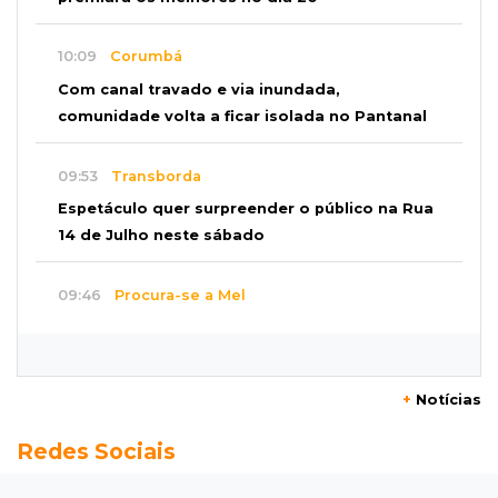
10:09
Corumbá
Com canal travado e via inundada,
comunidade volta a ficar isolada no Pantanal
09:53
Transborda
Espetáculo quer surpreender o público na Rua
14 de Julho neste sábado
09:46
Procura-se a Mel
Gatinha arisca desapareceu há 3 dias bairro
Vilas Boas e tutora pede ajuda
+
Notícias
09:33
Tráfico na fronteira
Redes Sociais
Juiz decreta preventiva de pai e filho flagrados
com 420 quilos de cocaína