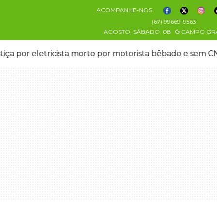
ACOMPANHE-NOS
(67) 99669-9563
AGOSTO, SÁBADO
08
CAMPO GR
stiça por eletricista morto por motorista bêbado e sem 