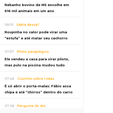
Rebanho bovino de MS encolhe em
616 mil animais em um ano
08:10
Sabia dessa?
Roupinha no calor pode virar uma
“estufa” e até matar seu cachorro
07:57
Piloto paraplégico
Ele vendeu a casa para virar piloto,
mas pulo na piscina mudou tudo
07:46
Cozinha sobre rodas
É só abrir o porta-malas: Fábio assa
chipa e até “chirros” dentro do carro
07:38
Pergunta do dia