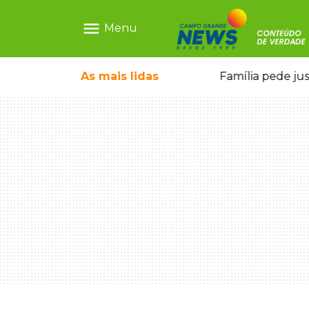
menu
Menu
ia ligada a laboratório ilegal
As mais
lidas
Família pede ju