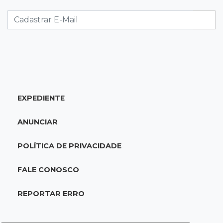
CAC que usou dados falsos para conseguir
autorização é alvo da PF
17:08
Logística
Infraestrutura se torna alicerce da nova
economia de MS, diz Gerson Claro
EXPEDIENTE
17:02
Cyber Trap
Empresário preso por fraude bancária usava
ANUNCIAR
Discord para vender cartões clonados
POLÍTICA DE PRIVACIDADE
16:54
Eleições 2026
Continuidade ou alternância: a oposição
FALE CONOSCO
desafia projeto que Reinaldo põe à prova
REPORTAR ERRO
16:52
Eleições 2026
Reinaldo e a engenharia de um projeto para