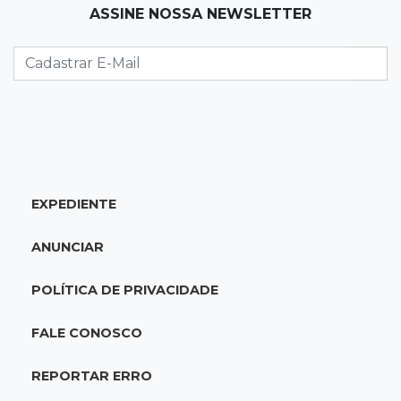
ASSINE NOSSA NEWSLETTER
Domingo é dia de Festival do Sobá e feiras em
homenagem aos pais
SÁBADO, 08 DE AGOSTO
22:04
Resumão
Fluminense segura Botafogo no clássico e
Coritiba bate a Chapecoense
EXPEDIENTE
21:43
Futebol de MS
Estadual feminino define grupos e tabela para
ANUNCIAR
disputa com seis equipes
POLÍTICA DE PRIVACIDADE
21:25
Caarapó
Motociclista morre atropelado por caminhão
FALE CONOSCO
na MS-278
REPORTAR ERRO
21:02
Futebol de base