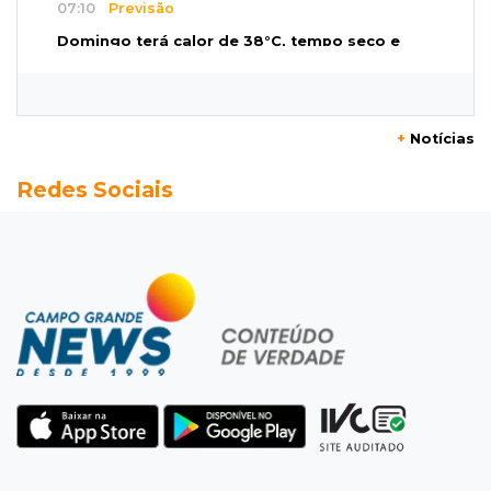
07:10
Previsão
Domingo terá calor de 38°C, tempo seco e
chance de chuva em MS
07:10
Amor que acolhe
+
Notícias
Eles cancelaram viagem à Europa porque o
Redes Sociais
sonho de ser pais chegou
07:03
Centro
Briga em bar na 14 termina com rapaz de 21
anos morto a facada
07:01
Editorial
Planos de Riedel e Fábio multiplicam
promessas, mas deixam a conta para depois
07:00
Agendão