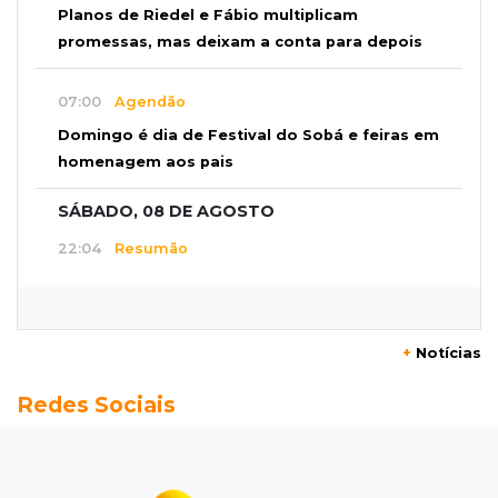
Planos de Riedel e Fábio multiplicam
promessas, mas deixam a conta para depois
07:00
Agendão
Domingo é dia de Festival do Sobá e feiras em
homenagem aos pais
SÁBADO, 08 DE AGOSTO
22:04
Resumão
Fluminense segura Botafogo no clássico e
Coritiba bate a Chapecoense
+
Notícias
21:43
Futebol de MS
Redes Sociais
Estadual feminino define grupos e tabela para
disputa com seis equipes
21:25
Caarapó