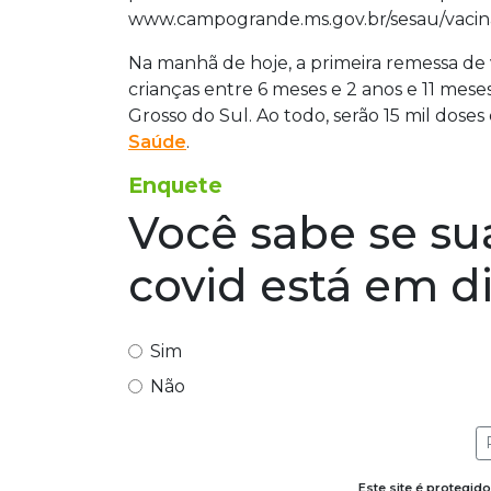
www.campogrande.ms.gov.br/sesau/vacin
Na manhã de hoje, a primeira remessa de v
crianças entre 6 meses e 2 anos e 11 me
Grosso do Sul. Ao todo, serão 15 mil dose
Saúde
.
Enquete
Você sabe se su
covid está em d
Sim
Não
Este site é protegi