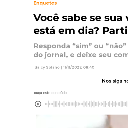
Enquetes
Você sabe se sua 
está em dia? Part
Responda “sim” ou “não” 
do jornal, e deixe seu co
Idaicy Solano | 11/11/2022 08:40
Nos siga n
ouça este conteúdo