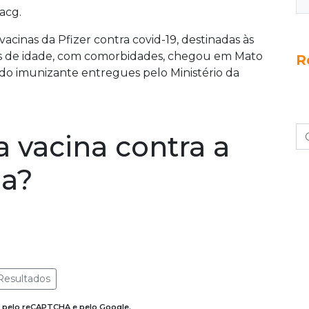
acg.
acinas da Pfizer contra covid-19, destinadas às
ses de idade, com comorbidades, chegou em Mato
R
s do imunizante entregues pelo Ministério da
a vacina contra a
ia?
Resultados
do pelo reCAPTCHA e pelo Google.