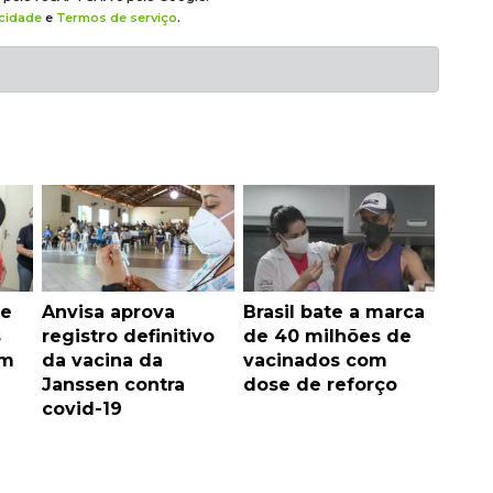
acidade
e
Termos de serviço
.
de
Anvisa aprova
Brasil bate a marca
s
registro definitivo
de 40 milhões de
em
da vacina da
vacinados com
Janssen contra
dose de reforço
covid-19