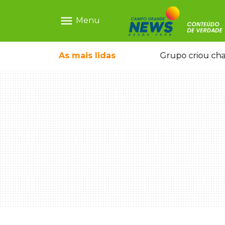
menu
Menu
icape deixou 4 mortos e 8 feridos
As mais
lidas
Grupo criou cha