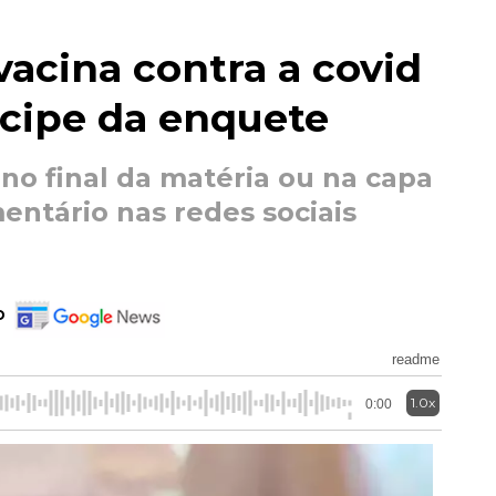
vacina contra a covid
icipe da enquete
no final da matéria ou na capa
mentário nas redes sociais
o
readme
1.0x
0:00