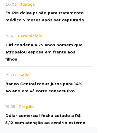
20:03
Justiça
Ex-PM deixa prisão para tratamento
médico 5 meses após ser capturado
19:41
Feminicídio
Júri condena a 25 anos homem que
atropelou esposa em frente aos
filhos
19:20
Selic
Banco Central reduz juros para 14%
ao ano em 4º corte consecutivo
19:05
Pregão
Dólar comercial fecha cotado a R$
5,12 com atenção ao cenário externo