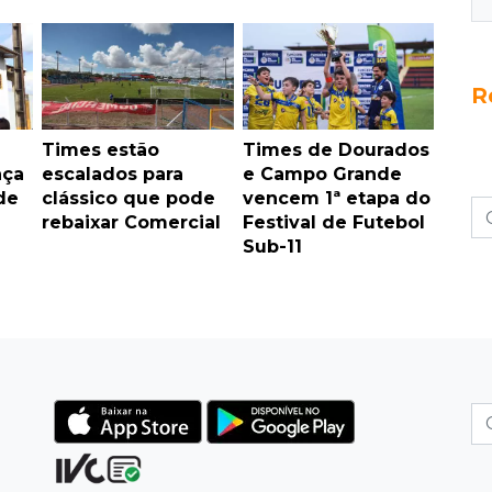
R
Times estão
Times de Dourados
nça
escalados para
e Campo Grande
de
clássico que pode
vencem 1ª etapa do
rebaixar Comercial
Festival de Futebol
Sub-11