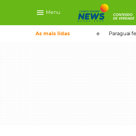
menu
Menu
olescente antes de induzi-la à morte
As mais
lidas
Paraguai fecha 