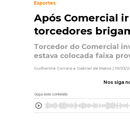
Esportes
Após Comercial ir 
torcedores briga
Torcedor do Comercial in
estava colocada faixa pro
Guilherme Correia e Gabriel de Matos | 19/03/2
Nos siga n
ouça este conteúdo