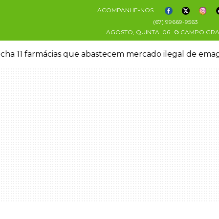
ACOMPANHE-NOS
(67) 99669-9563
AGOSTO, QUINTA
06
CAMPO GR
11 farmácias que abastecem mercado ilegal de emagrec