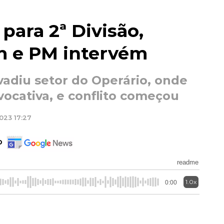
para 2ª Divisão,
m e PM intervém
vadiu setor do Operário, onde
vocativa, e conflito começou
023 17:27
o
readme
1.0x
0:00