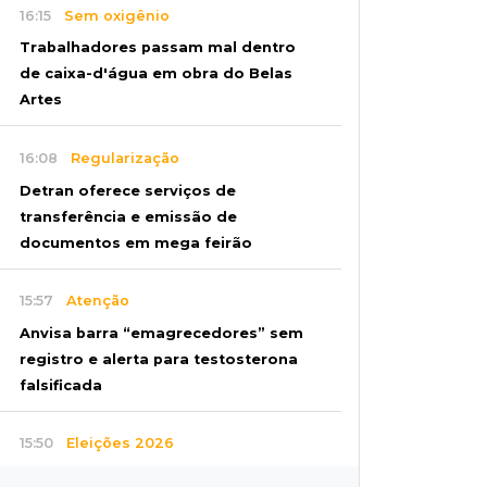
16:15
Sem oxigênio
Trabalhadores passam mal dentro
de caixa-d'água em obra do Belas
Artes
16:08
Regularização
Detran oferece serviços de
transferência e emissão de
documentos em mega feirão
15:57
Atenção
Anvisa barra “emagrecedores” sem
registro e alerta para testosterona
falsificada
15:50
Eleições 2026
"Política se faz cumprindo acordos",