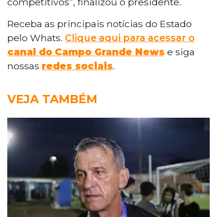
competitivos”, finalizou o presidente.
Receba as principais notícias do Estado
pelo Whats.
Clique aqui para acessar o
canal do
Campo Grande News
e siga
nossas
redes sociais
.
VEJA TAMBÉM