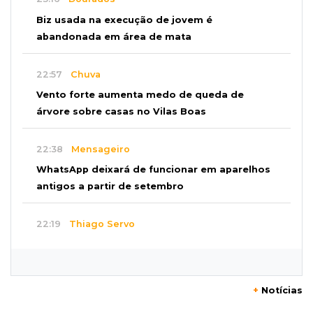
Biz usada na execução de jovem é
abandonada em área de mata
22:57
Chuva
Vento forte aumenta medo de queda de
árvore sobre casas no Vilas Boas
22:38
Mensageiro
WhatsApp deixará de funcionar em aparelhos
antigos a partir de setembro
22:19
Thiago Servo
Sertanejo desiste de ação de R$ 12 milhões
por pagar pensão sem ser pai
+
Notícias
21:50
Balcão de empregos