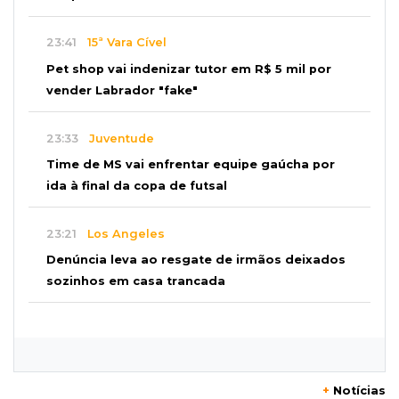
23:41
15ª Vara Cível
Pet shop vai indenizar tutor em R$ 5 mil por
vender Labrador "fake"
23:33
Juventude
Time de MS vai enfrentar equipe gaúcha por
ida à final da copa de futsal
23:21
Los Angeles
Denúncia leva ao resgate de irmãos deixados
sozinhos em casa trancada
23:17
Clima
Defesa Civil recomenda atenção em MS com
formação de ciclone bomba
+
Notícias