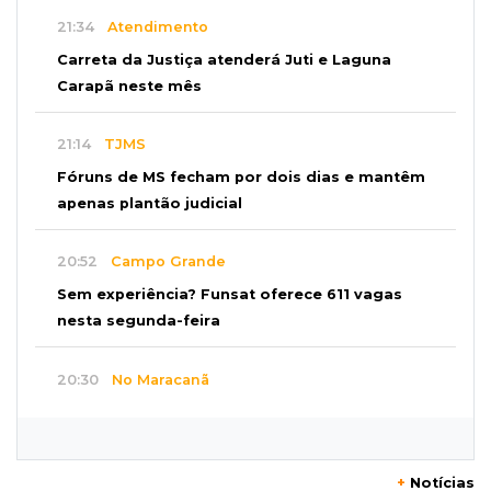
21:34
Atendimento
Carreta da Justiça atenderá Juti e Laguna
Carapã neste mês
21:14
TJMS
Fóruns de MS fecham por dois dias e mantêm
apenas plantão judicial
20:52
Campo Grande
Sem experiência? Funsat oferece 611 vagas
nesta segunda-feira
20:30
No Maracanã
Flamengo vence Vitória por 2 a 0 e encurta
distância para o líder
+
Notícias