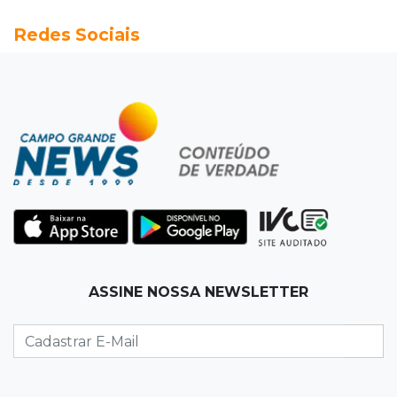
20:13
Empregos
Redes Sociais
Seleções em MS têm salários de até R$ 8,2 mil;
veja oportunidades
19:50
Jardim Itatiaia
Vigia é amarrado durante roubo de carro e
dois caminhões em pátio
19:35
Bragança Paulista
Corinthians vence Bragantino por 2 a 0 e sobe
para 7º no Brasileirão
19:12
Na Vila Belmiro
ASSINE NOSSA NEWSLETTER
Athletico vence Santos por 2 a 0 e mantém 3º
lugar no Brasileirão
18:51
Oportunidades