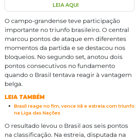
LEIA AQUI
O Brasil venceu a Bélgica por 3 sets a 1, com
parciais de 25/19, 23/25, 25/15 e 25/20, pela Liga
O campo-grandense teve participação
das Nações de Vôlei, em Brasília. Darlan foi o
importante no triunfo brasileiro. O central
maior pontuador com 19 acertos, enquanto
marcou pontos de ataque em diferentes
Lucarelli somou 16 pontos. O central Judson se
momentos da partida e se destacou nos
destacou nos bloqueios. Com o resultado, o
bloqueios. No segundo set, anotou dois
Brasil chegou a seis pontos e enfrenta a Sérvia
no sábado e a Argentina no domingo.
pontos consecutivos no fundamento
quando o Brasil tentava reagir à vantagem
belga.
LEIA TAMBÉM
Brasil reage no fim, vence Irã e estreia com triunfo
na Liga das Nações
O resultado levou o Brasil aos seis pontos
na classificação. Na estreia, disputada na