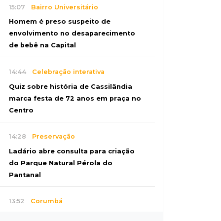
15:07
Bairro Universitário
Homem é preso suspeito de
envolvimento no desaparecimento
de bebê na Capital
14:44
Celebração interativa
Quiz sobre história de Cassilândia
marca festa de 72 anos em praça no
Centro
14:28
Preservação
Ladário abre consulta para criação
do Parque Natural Pérola do
Pantanal
13:52
Corumbá
Pantaneiro que salvou fazenda com