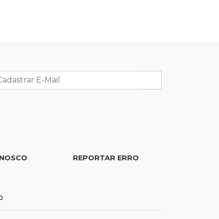
administrativas
12:08
Decisão judicial
Justiça manda tirar canil e proíbe
treino do Choque ao lado de
condomínio
11:56
Esquecidos
Primeiro corpo do “cemitério de
Nando” nunca teve nome
11:48
Nova Alvorada do Sul
ONOSCO
REPORTAR ERRO
Vereadora é acusada de insinuar em
vídeo que prefeito agride mulheres
0
11:31
Paradeiro incerto
Mãe narra emboscada e diz ter sido