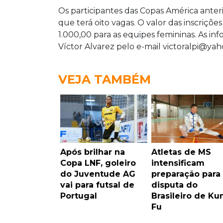
Os participantes das Copas América anteri
que terá oito vagas. O valor das inscriçõe
1.000,00 para as equipes femininas. As in
Víctor Alvarez pelo e-mail victoralpi@ya
VEJA TAMBÉM
Após brilhar na
Atletas de MS
Copa LNF, goleiro
intensificam
do Juventude AG
preparação para
vai para futsal de
disputa do
Portugal
Brasileiro de Ku
Fu