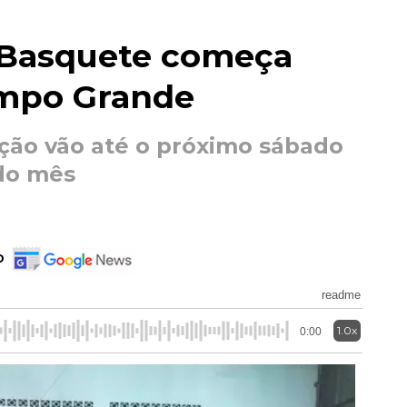
 Basquete começa
mpo Grande
ição vão até o próximo sábado
do mês
o
readme
1.0x
0:00