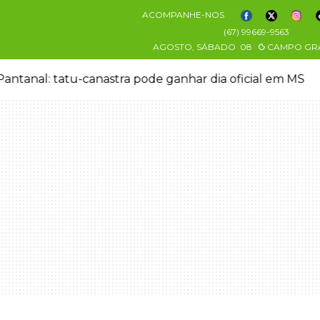
ACOMPANHE-NOS
(67) 99669-9563
AGOSTO, SÁBADO
08
CAMPO GR
antanal: tatu-canastra pode ganhar dia oficial em MS