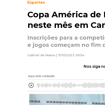
Esportes
Copa América de
neste mês em Ca
Inscrições para a compet
e jogos começam no fim 
Gabriel de Matos | 11/10/2022 09:54
Nos siga n
ouça este conteúdo