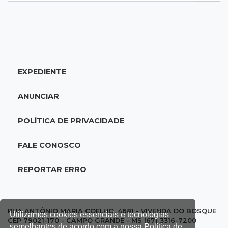
18:46
Futsal de base
Rodada de estreia da Copa Pelezinho soma 35
gols em quatro jogos
EXPEDIENTE
18:28
Concurso 3.042
Mega-Sena sorteia neste domingo prêmio
ANUNCIAR
acumulado em R$ 165 milhões
POLÍTICA DE PRIVACIDADE
18:05
Energia renovável
Produção de biodiesel cresce 32% em MS e
FALE CONOSCO
supera 31 milhões de litros
REPORTAR ERRO
17:44
100º caso
Suspeito de roubo morre ao reagir à
abordagem policial no Noroeste
RUA ANTÔNIO MARIA COELHO, 4681 - VIVENDA DO BOSQUE
Utilizamos cookies essenciais e tecnologias
CEP 79021-170 - CAMPO GRANDE - MS (67) 3316-7200
semelhantes de acordo com a nossa Política de