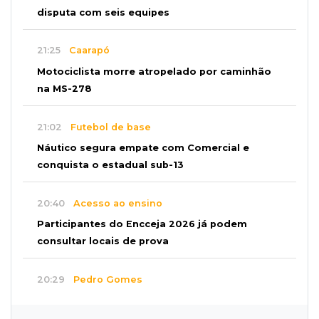
disputa com seis equipes
21:25
Caarapó
Motociclista morre atropelado por caminhão
na MS-278
21:02
Futebol de base
Náutico segura empate com Comercial e
conquista o estadual sub-13
20:40
Acesso ao ensino
Participantes do Encceja 2026 já podem
consultar locais de prova
20:29
Pedro Gomes
Jovem morre baleado e suspeita envolve
disputa entre facções rivais