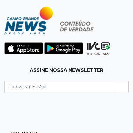
15:27
Pagará indenização
Homem que atacou ex com motosserra na
frente da filha é condenado
15:24
Veículos
Rodamos 1.000 km com o Basalt; veja onde
ele mais surpreendeu
15:14
Luto na arquitetura
ASSINE NOSSA NEWSLETTER
Morre aos 58 anos Luis Pedro Scalise,
arquiteto dos projetos fora do comum
14:55
Categorias de base
Times de Dourados e Campo Grande vencem
1ª etapa do Festival de Futebol Sub-11