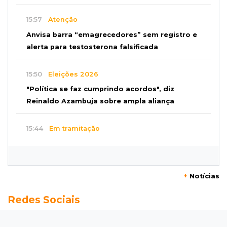
15:57
Atenção
Anvisa barra “emagrecedores” sem registro e
alerta para testosterona falsificada
15:50
Eleições 2026
"Política se faz cumprindo acordos", diz
Reinaldo Azambuja sobre ampla aliança
15:44
Em tramitação
Projeto em MS quer barrar artistas que
divulgam bets em eventos públicos
+
Notícias
15:37
Versão de defesa
Redes Sociais
Caminhão envolvido em acidente com 4
mortes quebrou na pista