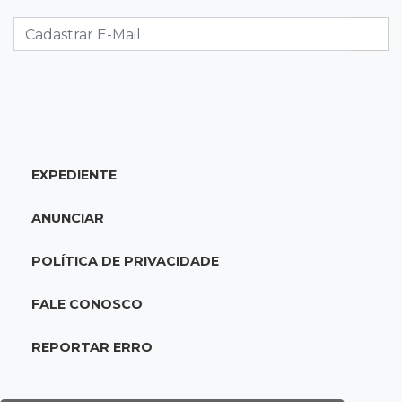
Caminhão tomba e trava trânsito após
acidente com F-1000 na Av. Heráclito
18:46
Futsal de base
Rodada de estreia da Copa Pelezinho soma 35
gols em quatro jogos
EXPEDIENTE
18:28
Concurso 3.042
Mega-Sena sorteia neste domingo prêmio
ANUNCIAR
acumulado em R$ 165 milhões
POLÍTICA DE PRIVACIDADE
18:05
Energia renovável
Produção de biodiesel cresce 32% em MS e
FALE CONOSCO
supera 31 milhões de litros
REPORTAR ERRO
17:44
100º caso
Suspeito de roubo morre ao reagir à