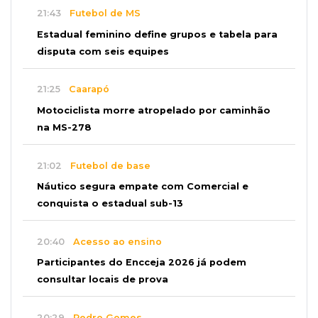
21:43
Futebol de MS
Estadual feminino define grupos e tabela para
disputa com seis equipes
21:25
Caarapó
Motociclista morre atropelado por caminhão
na MS-278
21:02
Futebol de base
Náutico segura empate com Comercial e
conquista o estadual sub-13
20:40
Acesso ao ensino
Participantes do Encceja 2026 já podem
consultar locais de prova
20:29
Pedro Gomes