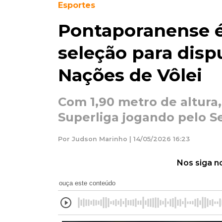
Esportes
Pontaporanense é
seleção para disp
Nações de Vôlei
Com 1,90 metro de altura,
Superliga jogando pelo 
Por Judson Marinho | 14/05/2026 16:23
Nos siga n
ouça este conteúdo