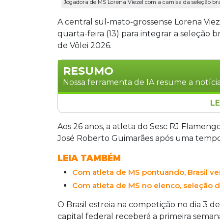
Jogadora de MS Lorena Viezel com a camisa da seleção brasi
A central sul-mato-grossense Lorena Viez
quarta-feira (13) para integrar a seleção 
de Vôlei 2026.
RESUMO
Nossa ferramenta de IA resume a notícia
LE
A central Lorena Viezel, do Sesc RJ Fl
Roberto Guimarães para integrar a sele
Aos 26 anos, a atleta do Sesc RJ Flamen
2026. Aos 26 anos e com 1,90 metro, a 
José Roberto Guimarães após uma tempo
Superliga. O Brasil estreia em 3 de jun
LEIA TAMBÉM
depois para etapas na Turquia e no J
Com atleta de MS pontuando, Brasil ve
Gabi e Macris, buscando manter o suce
Com atleta de MS no elenco, seleção d
O Brasil estreia na competição no dia 3 de
capital federal receberá a primeira seman