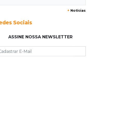
+
Notícias
15:35
Crime no Coophavila II
Acusado de matar ex da esposa a
edes Sociais
facadas alega legítima defesa e é
absolvido
ASSINE NOSSA NEWSLETTER
15:28
Curso de Linguagens
UEMS abre inscrições para
voluntários ensinarem português a
estrangeiros
15:15
Pegue o guarda-chuva
Chuva chega à Capital e antecipa
mudança no tempo prevista para o
fim de semana
15:03
Dados públicos