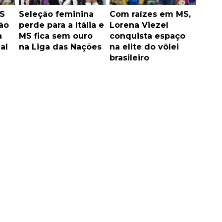
S
Seleção feminina
Com raízes em MS,
ão
perde para a Itália e
Lorena Viezel
a
MS fica sem ouro
conquista espaço
al
na Liga das Nações
na elite do vôlei
brasileiro