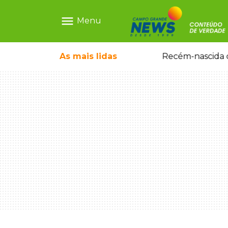
menu
Menu
As mais
lidas
Motorista embriagado e sem CNH é preso por homicídio após morte de motociclista
Recém-nascida d