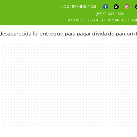
ACOMPANHE-NOS
(67) 99669-9563
AGOSTO, SEXTA
07
CAMPO GRA
esaparecida foi entregue para pagar dívida do pai com 