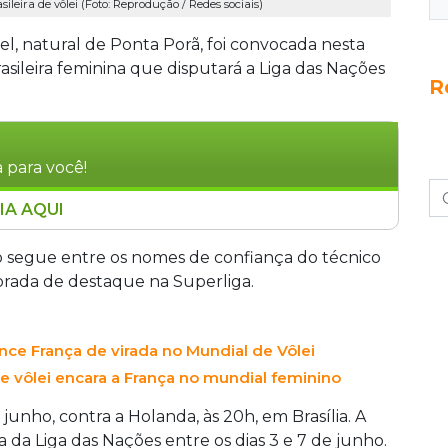
leira de vôlei (Foto: Reprodução / Redes sociais)
el, natural de Ponta Porã, foi convocada nesta
brasileira feminina que disputará a Liga das Nações
R
 para você!
IA AQUI
amengo, foi convocada pelo técnico José
ção brasileira feminina na Liga das Nações de
go segue entre os nomes de confiança do técnico
atleta destaca-se após excelentes atuações na
rada de destaque na Superliga.
ho contra a Holanda, em Brasília, seguindo
apão. O elenco conta ainda com nomes como
nce França de virada no Mundial de Vôlei
sso de pódios conquistados em anos anteriores.
e vôlei encara a França no mundial feminino
 junho, contra a Holanda, às 20h, em Brasília. A
a da Liga das Nações entre os dias 3 e 7 de junho.