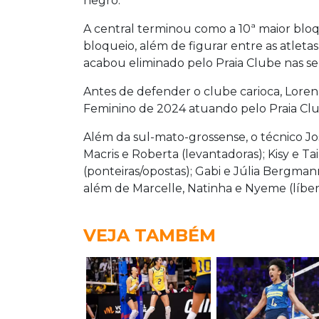
negro.
A central terminou como a 10ª maior bl
bloqueio, além de figurar entre as atleta
acabou eliminado pelo Praia Clube nas semi
Antes de defender o clube carioca, Lore
Feminino de 2024 atuando pelo Praia Clu
Além da sul-mato-grossense, o técnico J
Macris e Roberta (levantadoras); Kisy e Ta
(ponteiras/opostas); Gabi e Júlia Bergmann 
além de Marcelle, Natinha e Nyeme (líber
VEJA TAMBÉM