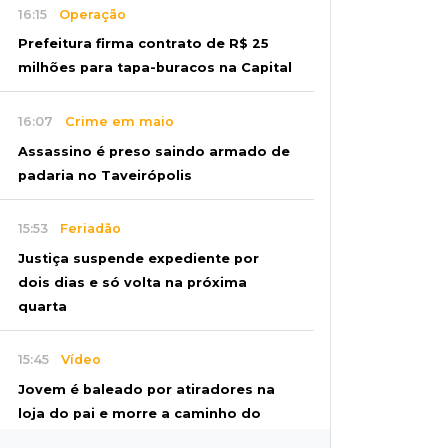
16:15
Operação
Prefeitura firma contrato de R$ 25
milhões para tapa-buracos na Capital
16:07
Crime em maio
Assassino é preso saindo armado de
padaria no Taveirópolis
15:53
Feriadão
Justiça suspende expediente por
dois dias e só volta na próxima
quarta
15:45
Vídeo
Jovem é baleado por atiradores na
loja do pai e morre a caminho do
hospital