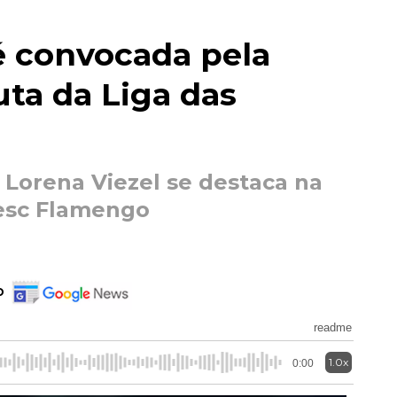
 convocada pela
uta da Liga das
 Lorena Viezel se destaca na
Sesc Flamengo
o
readme
1.0x
0:00