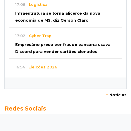
17:08
Logística
Infraestrutura se torna alicerce da nova
economia de MS, diz Gerson Claro
17:02
Cyber Trap
Empresário preso por fraude bancária usava
Discord para vender cartões clonados
16:54
Eleições 2026
Continuidade ou alternância: a oposição
desafia projeto que Azambuja põe à prova
+
Notícias
16:52
Eleições 2026
Redes Sociais
Azambuja e a engenharia de um projeto para
permanecer no poder
16:50
Asfalto novinho