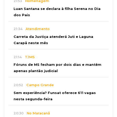
21:53
Homenagem
Luan Santana se declara à filha Serena no Dia
dos Pais
21:34
Atendimento
Carreta da Justiça atenderá Juti e Laguna
Carapã neste mês
21:14
TJMS
Fóruns de MS fecham por dois dias e mantêm
apenas plantão judicial
20:52
Campo Grande
Sem experiência? Funsat oferece 611 vagas
nesta segunda-feira
20:30
No Maracanã