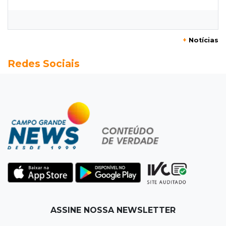
Flamengo vence Vitória por 2 a 0 e encurta
distância para o líder
+
Notícias
20:13
Empregos
Redes Sociais
Seleções em MS têm salários de até R$ 8,2 mil;
veja oportunidades
19:50
Jardim Itatiaia
Vigia é amarrado durante roubo de carro e
dois caminhões em pátio
19:35
Bragança Paulista
Corinthians vence Bragantino por 2 a 0 e sobe
para 7º no Brasileirão
19:12
Na Vila Belmiro
ASSINE NOSSA NEWSLETTER
Athletico vence Santos por 2 a 0 e mantém 3º