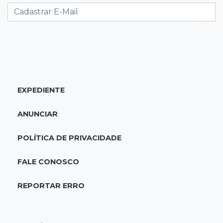
lugar no Brasileirão
18:51
Oportunidades
UEMS está com seleções para professores
com salários de até R$ 10,2 mil
EXPEDIENTE
18:33
Em 2022
Homem que ajudou a sequestrar bebê matou
ANUNCIAR
adolescente atropelada no Amazonas
POLÍTICA DE PRIVACIDADE
18:15
Nubank Parque
Palmeiras e Inter ficam no 0 a 0 pela 22ª
FALE CONOSCO
rodada do Brasileirão
REPORTAR ERRO
17:58
Gratuitas
Justiça homologa acordo para castração de
1% da população de pets na Capital