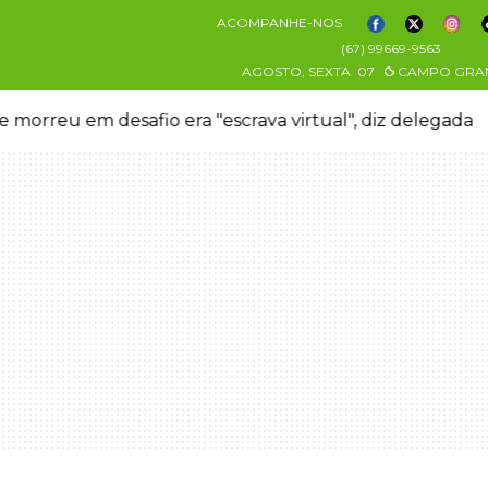
ACOMPANHE-NOS
(67) 99669-9563
AGOSTO, SEXTA
07
CAMPO GRA
 morreu em desafio era "escrava virtual", diz delegada