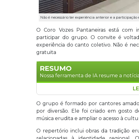
Não é necessário ter experiência anterior e a participação 
O Coro Vozes Pantaneiras está com in
participar do grupo. O convite é volta
experiência do canto coletivo. Não é nece
gratuita
RESUMO
Nossa ferramenta de IA resume a notícia
LE
O Coro Vozes Pantaneiras está recebend
integrantes. O grupo, criado em agost
O grupo é formado por cantores amado
mesmo sem experiência prévia, com o obj
por diversão. Ele foi criado em gosto d
música erudita em Mato Grosso do Sul
música erudita e ampliar o acesso à cultu
simples no dia 3 de fevereiro. Os ensai
O repertório inclui obras da tradição eru
às 21h, com repertório que inclui obras 
relacionadas à identidade regional