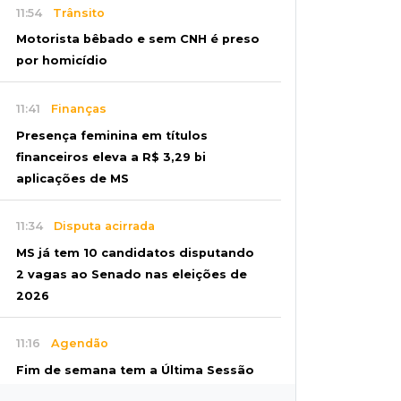
11:54
Trânsito
Motorista bêbado e sem CNH é preso
por homicídio
11:41
Finanças
Presença feminina em títulos
financeiros eleva a R$ 3,29 bi
aplicações de MS
11:34
Disputa acirrada
MS já tem 10 candidatos disputando
2 vagas ao Senado nas eleições de
2026
11:16
Agendão
Fim de semana tem a Última Sessão
de Freud e Festival do Sobá