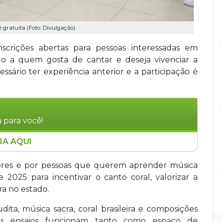
é gratuita (Foto: Divulgação)
scrições abertas para pessoas interessadas em
do a quem gosta de cantar e deseja vivenciar a
ssário ter experiência anterior e a participação é
 para você!
IA AQUI
o inscrições até 2 de fevereiro para novos
o de 2025, busca pessoas que gostem de cantar,
res e por pessoas que querem aprender música
etivo de incentivar o canto coral e valorizar a
e 2025 para incentivar o canto coral, valorizar a
.Os candidatos passarão por uma audição
ra no estado.
os gratuitos acontecem às quartas-feiras, das 19h
dita, música sacra, coral brasileira e composições
eruditas, sacras e músicas regionais.
. Os ensaios funcionam tanto como espaço de