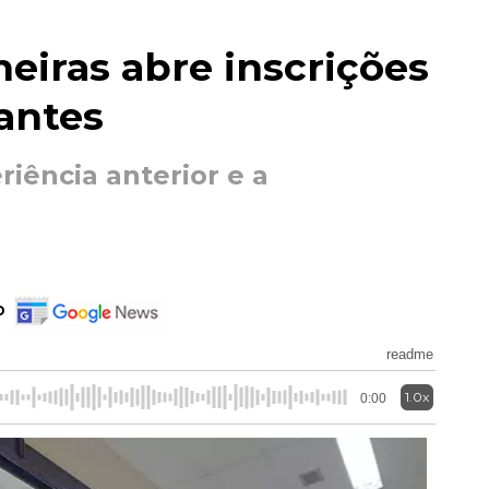
eiras abre inscrições
antes
riência anterior e a
o
readme
1.0x
0:00