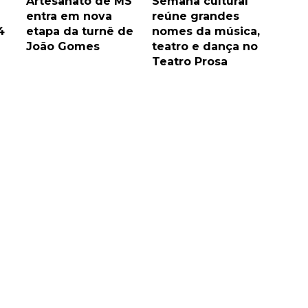
Artesanato de MS
Semana cultural
entra em nova
reúne grandes
4
etapa da turnê de
nomes da música,
João Gomes
teatro e dança no
Teatro Prosa