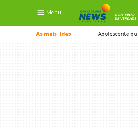
menu
Menu
icleta em caminhão estacionado
As mais
lidas
Adolescente que