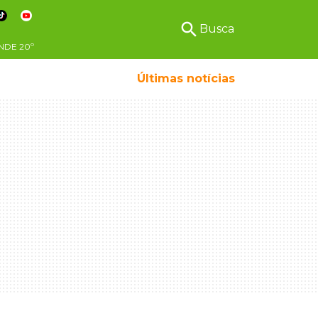
search
Busca
NDE
20º
Últimas notícias