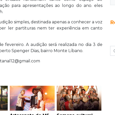
ações pelo Instagram @corovozespantaneiras.
ação para apresentações ao longo do ano. eles
h.
R
audição simples, destinada apenas a conhecer a voz
ber ler partituras nem ter experiência em canto
e fevereiro. A audição será realizada no dia 3 de
oberto Spenger Dias, bairro Monte Líbano.
ntanal12@gmail.com