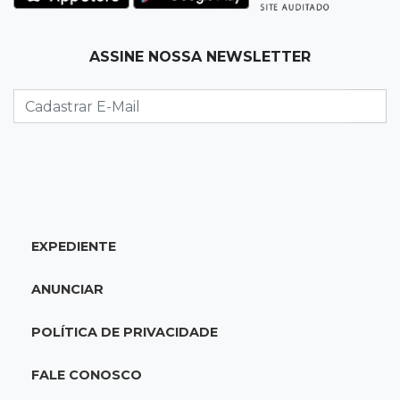
falso e prende pai e filho
17:31
Ensinar Juntos
ASSINE NOSSA NEWSLETTER
A fragilização da verdade na era digital
17:21
Ideb
Qualidade da educação avança em MS e
Ensino Médio sobe de 4,0 para 4,4
17:16
Justiça
EXPEDIENTE
TJMS reativa núcleos para destravar
processos parados há mais de 900 dias
ANUNCIAR
17:05
Em Brasília
POLÍTICA DE PRIVACIDADE
MS leva delegação de 40 atletas ao
Supercampeonato Brasileiro de Taekwondo
FALE CONOSCO