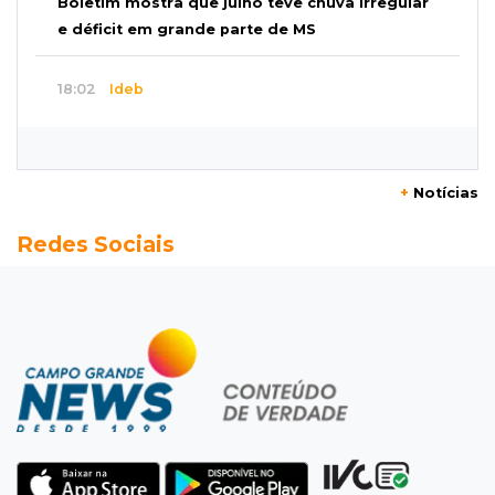
Boletim mostra que julho teve chuva irregular
e déficit em grande parte de MS
18:02
Ideb
Ensino Fundamental melhora em Campo
Grande, Dourados e Corumbá
+
Notícias
17:51
Arsenal Oculto
Redes Sociais
Preso em operação da PF no ano passado
volta a ser alvo por comércio de armas
17:42
Bonito
Justiça manda periciar obra construída perto
da Gruta do Lago Azul
17:42
Fronteira
PRF encontra 420 kg de cocaína em fundo