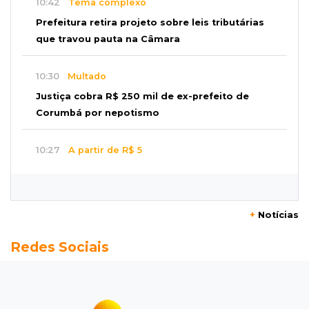
10:42
Tema complexo
Prefeitura retira projeto sobre leis tributárias
que travou pauta na Câmara
10:30
Multado
Justiça cobra R$ 250 mil de ex-prefeito de
Corumbá por nepotismo
10:27
A partir de R$ 5
Feira de louças abre com fila e peças que
fazem sucesso no TikTok
+
Notícias
10:25
Locação de caminhões
Redes Sociais
Operação mira contratos de Três Lagoas e
empresas por corrupção
10:18
Furto