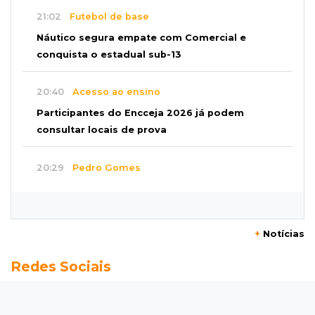
21:02
Futebol de base
Náutico segura empate com Comercial e
conquista o estadual sub-13
20:40
Acesso ao ensino
Participantes do Encceja 2026 já podem
consultar locais de prova
20:29
Pedro Gomes
Jovem morre baleado e suspeita envolve
disputa entre facções rivais
+
Notícias
20:01
Futebol feminino
Redes Sociais
Pantanal treina em Goiânia antes de jogo que
vale acesso inédito à Série A2