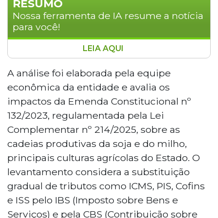
RESUMO
Nossa ferramenta de IA resume a notícia
para você!
LEIA AQUI
Estudo da Aprosoja/MS indica que a Reforma
Tributária pode reduzir em até 71% a carga
A análise foi elaborada pela equipe
tributária líquida de produtores rurais
econômica da entidade e avalia os
exportadores de Mato Grosso do Sul até 2033.
impactos da Emenda Constitucional nº
A análise avalia os impactos da EC 132/2023
132/2023, regulamentada pela Lei
sobre soja e milho e aponta benefícios na
Complementar nº 214/2025, sobre as
recuperação de créditos tributários, mas alerta
para o aumento de custos com fertilizantes,
cadeias produtivas da soja e do milho,
que passarão a ter tributação estimada em
principais culturas agrícolas do Estado. O
11,19%.
levantamento considera a substituição
gradual de tributos como ICMS, PIS, Cofins
e ISS pelo IBS (Imposto sobre Bens e
Serviços) e pela CBS (Contribuição sobre