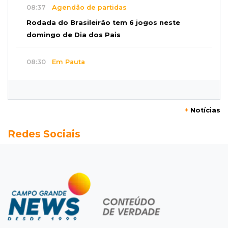
08:37
Agendão de partidas
Rodada do Brasileirão tem 6 jogos neste
domingo de Dia dos Pais
08:30
Em Pauta
O enorme peso dos genes na obesidade
08:26
O que ficou de quem partiu
+
Notícias
Com ajuda da irmã, mãe transforma sonho
Redes Sociais
que tinha com a filha em loja
08:15
Estudo
Município de MS perde 58 mil hectares e R$ 12
milhões por mês com silvicultura
08:03
Amambai