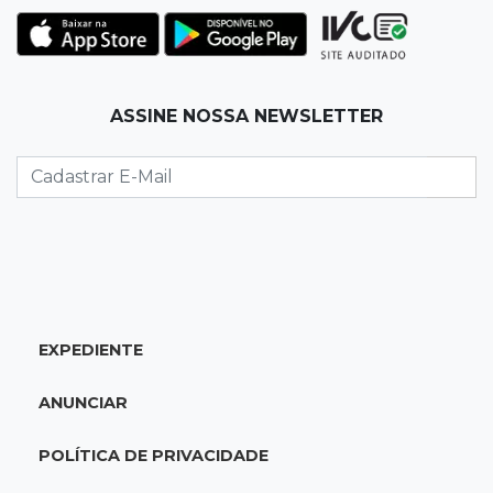
Rapaz de 23 anos morre ao bater o carro em
poste de energia elétrica
07:54
Ruas bloqueadas
ASSINE NOSSA NEWSLETTER
Campo Grande tem quatro interdições no
trânsito neste domingo
07:45
Dia dos Pais
Qual conselho do seu pai você não ouviu e
hoje paga um preço alto?
07:30
Disciplina e amor
EXPEDIENTE
Pais passam kung-fu de geração em geração
e agora treinam as filhas
ANUNCIAR
07:26
Tiradentes
POLÍTICA DE PRIVACIDADE
Ataque em beco deixa um morto com rosto