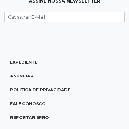
ASSINE NOSSA NEWSLETTER
Primeiro corpo do “cemitério de Nando”
nunca teve nome
11:48
Nova Alvorada do Sul
Vereadora é acusada de insinuar em vídeo
que prefeito agride mulheres
11:31
Paradeiro incerto
EXPEDIENTE
Mãe narra emboscada e diz ter sido amarrada
antes de bebê desaparecer
ANUNCIAR
11:28
Audiência de custódia
POLÍTICA DE PRIVACIDADE
Juiz manda soltar motorista bêbado envolvido
em acidente que matou eletricista
FALE CONOSCO
11:19
Successione
REPORTAR ERRO
Preso há quase 1 semana, ex-deputado Neno