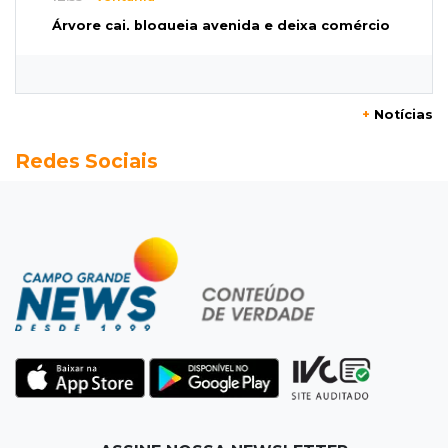
Árvore cai, bloqueia avenida e deixa comércio
sem energia em Campo Grande
12:34
"Foi mal"
+
Notícias
Mulher em situação de rua coloca fogo em
Redes Sociais
terreno e causa incêndio no Santo Amaro
12:10
Direito
Inteligência Artificial avança na advocacia e
encurta tarefas administrativas
12:08
Decisão judicial
Justiça manda tirar canil e proíbe treino do
Choque ao lado de condomínio
11:56
Esquecidos