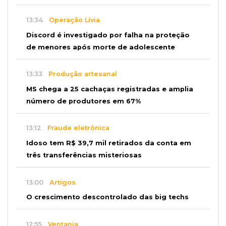
13:34
Operação Lívia
Discord é investigado por falha na proteção
de menores após morte de adolescente
13:33
Produção artesanal
MS chega a 25 cachaças registradas e amplia
número de produtores em 67%
13:12
Fraude eletrônica
Idoso tem R$ 39,7 mil retirados da conta em
três transferências misteriosas
13:00
Artigos
O crescimento descontrolado das big techs
12:55
Ventania