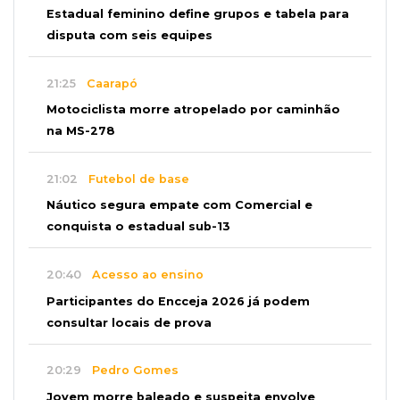
Estadual feminino define grupos e tabela para
disputa com seis equipes
21:25
Caarapó
Motociclista morre atropelado por caminhão
na MS-278
21:02
Futebol de base
Náutico segura empate com Comercial e
conquista o estadual sub-13
20:40
Acesso ao ensino
Participantes do Encceja 2026 já podem
consultar locais de prova
20:29
Pedro Gomes
Jovem morre baleado e suspeita envolve