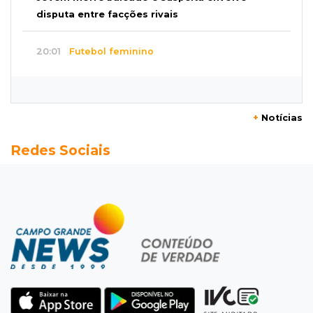
disputa entre facções rivais
20:01
Futebol feminino
Pantanal treina em Goiânia antes de jogo que
vale acesso inédito à Série A2
+
Notícias
19:44
Campeonato Brasileiro
Redes Sociais
Remo busca empate com Atlético-MG e segue
na zona de rebaixamento
19:27
Caso Ayla
Defesa diz que preso suspeito de sequestro
só emprestou casa a conhecido
19:02
Estrela do Sul
Caminhão tomba e trava trânsito após