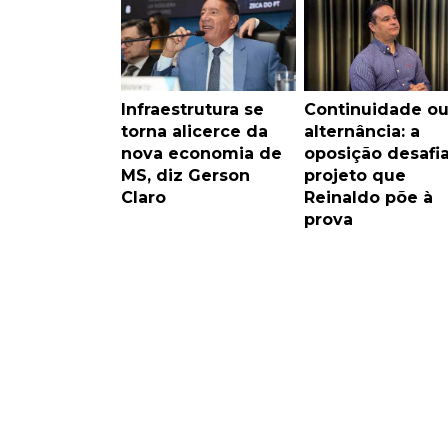
Infraestrutura se
Continuidade o
torna alicerce da
alternância: a
nova economia de
oposição desafi
MS, diz Gerson
projeto que
Claro
Reinaldo põe à
prova