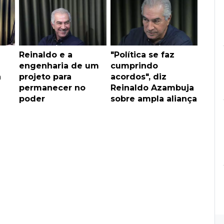
u
Reinaldo e a
"Política se faz
engenharia de um
cumprindo
a
projeto para
acordos", diz
permanecer no
Reinaldo Azambuja
poder
sobre ampla aliança