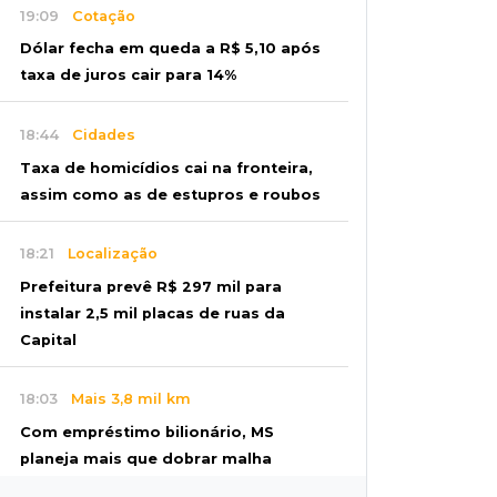
19:09
Cotação
Dólar fecha em queda a R$ 5,10 após
taxa de juros cair para 14%
18:44
Cidades
Taxa de homicídios cai na fronteira,
assim como as de estupros e roubos
18:21
Localização
Prefeitura prevê R$ 297 mil para
instalar 2,5 mil placas de ruas da
Capital
18:03
Mais 3,8 mil km
Com empréstimo bilionário, MS
planeja mais que dobrar malha
asfaltada até 2031