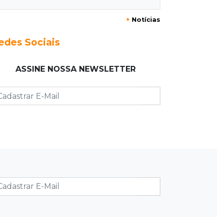
+
Notícias
10:33
Licenciamento ambiental
Governador quer que Imasul assuma
edes Sociais
licenciamento de rodovias da Rota
da Celulose
ASSINE NOSSA NEWSLETTER
10:25
Dourados
Após brilhar na Copa LNF, goleiro do
Juventude AG vai para futsal de
Portugal
10:13
TV News
Morte no trânsito e casamento de
bisavó são destaques da semana
10:05
19 viagens num dia
Fraude com cartão “torra” R$ 81 mil