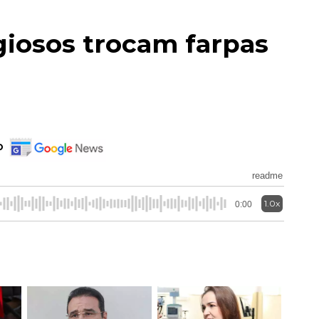
giosos trocam farpas
o
readme
1.0x
0:00