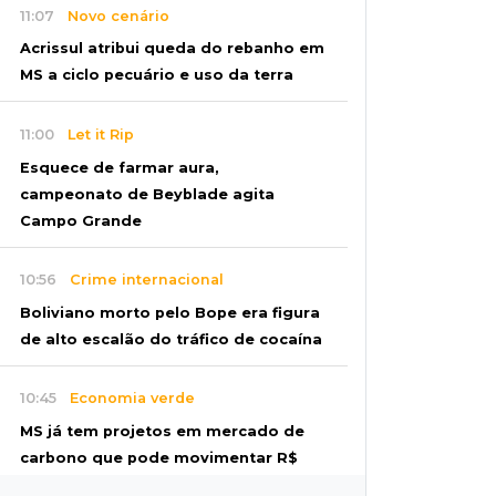
11:07
Novo cenário
Acrissul atribui queda do rebanho em
MS a ciclo pecuário e uso da terra
11:00
Let it Rip
Esquece de farmar aura,
campeonato de Beyblade agita
Campo Grande
10:56
Crime internacional
Boliviano morto pelo Bope era figura
de alto escalão do tráfico de cocaína
10:45
Economia verde
MS já tem projetos em mercado de
carbono que pode movimentar R$
2,36 bilhões