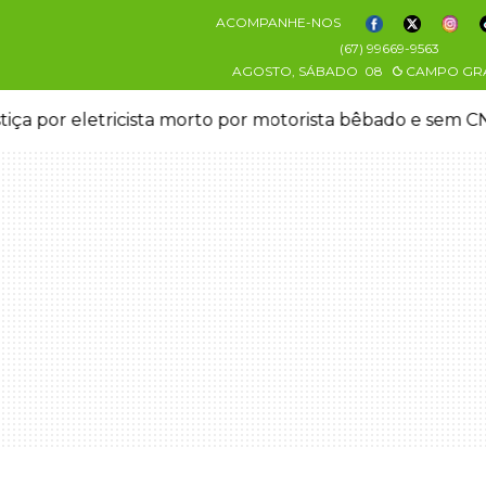
ACOMPANHE-NOS
(67) 99669-9563
AGOSTO, SÁBADO
08
CAMPO GR
stiça por eletricista morto por motorista bêbado e sem 