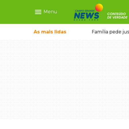
menu
Menu
o pai e morre a caminho do hospital
As mais
lidas
Família pede ju