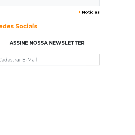
+
Notícias
14:55
Categorias de base
Times de Dourados e Campo Grande
edes Sociais
vencem 1ª etapa do Festival de
Futebol Sub-11
ASSINE NOSSA NEWSLETTER
14:47
"Acrodermo"
Típico de MS, bocaiúva vira
cosmético em pesquisa da UFMS
premiada no Paìs
14:38
Liberadas
Justiça suspende punições do MEC a
cursos de medicina com nota baixa
14:21
Trágico
PF indicia 16 por queda de avião da