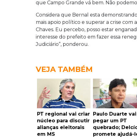
que Campo Grande vá bem. Não podemos f
Considera que Bernal esta demonstrando, 
mais apoio político e superar a crise com
Chaves. Eu percebo, posso estar enganado
interesse do prefeito em fazer essa rene
Judiciário”, ponderou.
VEJA TAMBÉM
PT regional vai criar
Paulo Duarte vai
núcleo para discutir
pegar um PT
alianças eleitorais
quebrado; Delcí
em MS
promete ajudá-l