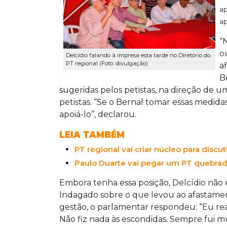
ap
ap
“
o
Delcídio falando à impresa esta tarde no Diretório do
PT regional (Foto: divulgação)
a
B
sugeridas pelos petistas, na direção de 
petistas. “Se o Bernal tomar essas medida
apoiá-lo”, declarou.
LEIA TAMBÉM
PT regional vai criar núcleo para discut
Paulo Duarte vai pegar um PT quebrad
Embora tenha essa posição, Delcídio não 
Indagado sobre o que levou ao afastamen
gestão, o parlamentar respondeu: “Eu re
Não fiz nada às escondidas. Sempre fui m