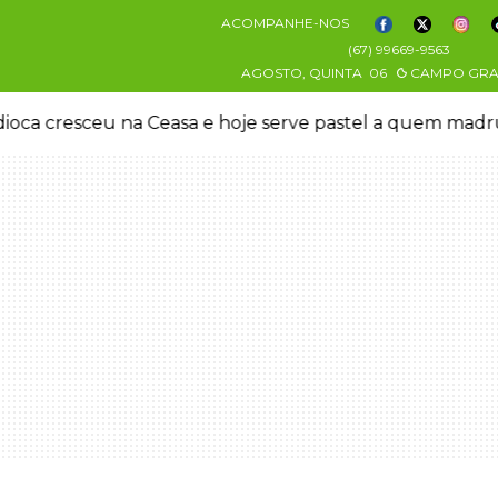
ACOMPANHE-NOS
(67) 99669-9563
AGOSTO, QUINTA
06
CAMPO GR
oca cresceu na Ceasa e hoje serve pastel a quem mad