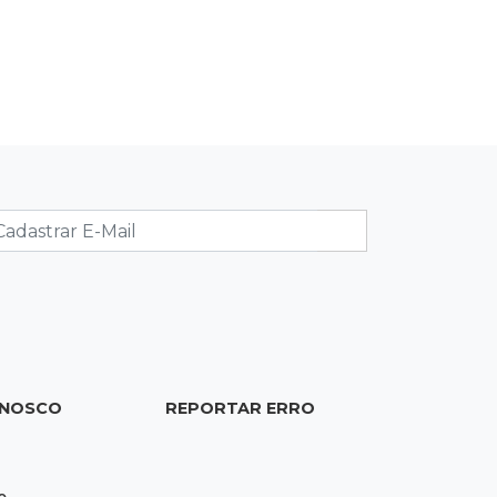
Voepass que matou 4 pessoas
ligadas a MS
14:15
Falta de acessibilidade
Calçada segue quebrada há mais de
2 semanas e dificulta passagem de
cadeirantes
14:09
Agilidade
SUS muda regra para compra de
remédios contra câncer e cria
negociação nacional
13:55
Eleições 2026
ONOSCO
REPORTAR ERRO
Conheça os nove candidatos ao
Senado por Mato Grosso do Sul nas
eleições de 2026