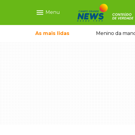
menu
Menu
ntre crianças brasileiras
As mais
lidas
Menino da mandi