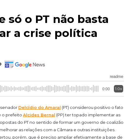
ue só o PT não basta
r a crise política
o
readme
1.0x
0:00
 senador
Delcídio do Amaral
(PT) considerou positivo o fato
 o prefeito
Alcides Bernal
(PP) ter topado implementar as
opostas do PT no sentido de formar um governo de coalizão
melhorar as relações com a Câmara e outras instituições.
ertou, porém, que é preciso ampliar efetivamente a base de