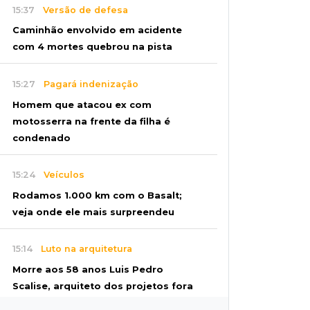
15:37
Versão de defesa
Caminhão envolvido em acidente
com 4 mortes quebrou na pista
15:27
Pagará indenização
Homem que atacou ex com
motosserra na frente da filha é
condenado
15:24
Veículos
Rodamos 1.000 km com o Basalt;
veja onde ele mais surpreendeu
15:14
Luto na arquitetura
Morre aos 58 anos Luis Pedro
Scalise, arquiteto dos projetos fora
do comum