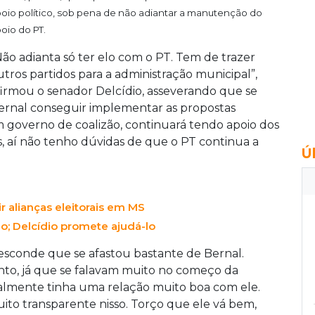
oio político, sob pena de não adiantar a manutenção do
oio do PT.
Não adianta só ter elo com o PT. Tem de trazer
utros partidos para a administração municipal”,
firmou o senador Delcídio, asseverando que se
ernal conseguir implementar as propostas
um governo de coalizão, continuará tendo apoio dos
s, aí não tenho dúvidas de que o PT continua a
Ú
ir alianças eleitorais em MS
o; Delcídio promete ajudá-lo
esconde que se afastou bastante de Bernal.
to, já que se falavam muito no começo da
almente tinha uma relação muito boa com ele.
uito transparente nisso. Torço que ele vá bem,