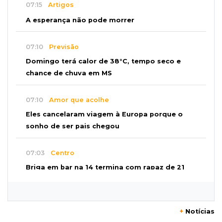
07:15
Artigos
A esperança não pode morrer
07:10
Previsão
Domingo terá calor de 38°C, tempo seco e
chance de chuva em MS
07:10
Amor que acolhe
Eles cancelaram viagem à Europa porque o
sonho de ser pais chegou
07:03
Centro
Briga em bar na 14 termina com rapaz de 21
anos morto a facada
07:01
Editorial
+
Notícias
Planos de Riedel e Fábio multiplicam