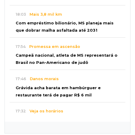
18:03
Mais 3,8 mil km
Com empréstimo bilionário, MS planeja mais
que dobrar malha asfaltada até 2031
17:54
Promessa em ascensão
Campeã nacional, atleta de MS representará o
Brasil no Pan-Americano de judô
17:46
Danos morais
Grávida acha barata em hambúrguer e
restaurante terá de pagar R$ 6 mil
17:32
Veja os horários
Velório de Luis Pedro Scalise será no Rubens
Gil de Camillo nesta sexta-feira