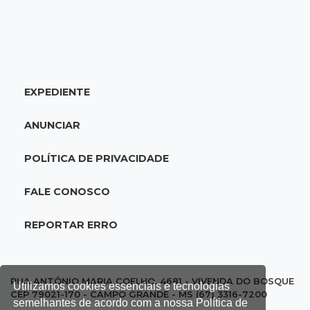
10:05
19 viagens num dia
Fraude com cartão “torra” R$ 81 mil em
comida e transporte
EXPEDIENTE
09:53
Resultado da enquete
ANUNCIAR
Punição de agressores de mulheres precisar
ser mais severa para 52% dos leitores
POLÍTICA DE PRIVACIDADE
09:47
Automóvel roubado
FALE CONOSCO
Carro atravessa avenida, destrói garagem e é
abandonado após acidente
REPORTAR ERRO
09:34
3ª morte em 24 horas
Pedestre morre atropelado durante a
RUA ANTÔNIO MARIA COELHO, 4681 - VIVENDA DO BOSQUE
Utilizamos cookies essenciais e tecnologias
madrugada no Monte Castelo
CEP 79021-170 - CAMPO GRANDE - MS (67) 3316-7200
semelhantes de acordo com a nossa Política de