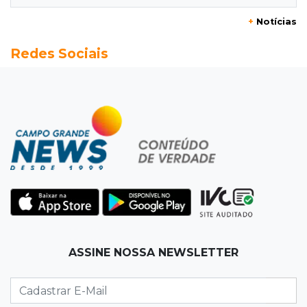
+
Notícias
10:45
Economia verde
Redes Sociais
MS já tem projetos em mercado de carbono
que pode movimentar R$ 2,36 bilhões
10:33
Licenciamento ambiental
Governador quer que Imasul assuma
licenciamento de rodovias da Rota da
Celulose
10:25
Dourados
Após brilhar na Copa LNF, goleiro do
Juventude AG vai para futsal de Portugal
ASSINE NOSSA NEWSLETTER
10:13
TV News
Morte no trânsito e casamento de bisavó são
destaques da semana