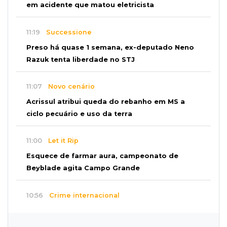
em acidente que matou eletricista
11:19
Successione
Preso há quase 1 semana, ex-deputado Neno
Razuk tenta liberdade no STJ
11:07
Novo cenário
Acrissul atribui queda do rebanho em MS a
ciclo pecuário e uso da terra
11:00
Let it Rip
Esquece de farmar aura, campeonato de
Beyblade agita Campo Grande
10:56
Crime internacional
Boliviano morto pelo Bope era figura de alto
escalão do tráfico de cocaína