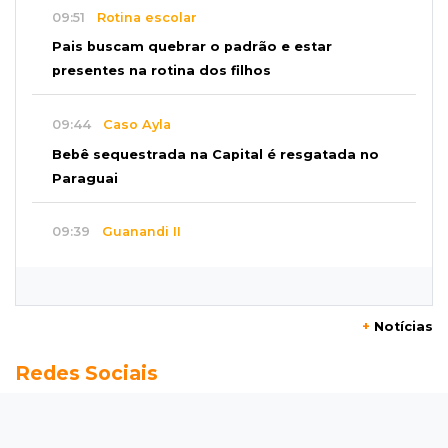
09:51
Rotina escolar
Pais buscam quebrar o padrão e estar
presentes na rotina dos filhos
09:44
Caso Ayla
Bebê sequestrada na Capital é resgatada no
Paraguai
09:39
Guanandi II
Motorista foge após bater em caçamba e
deixar mulher ferida
+
Notícias
09:29
Entortou
Redes Sociais
Carro bate em poste e deixa casas e
comércios sem energia na Tamandaré
09:17
Parceria firmada