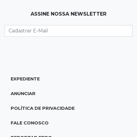
13:13
Balança comercial
ASSINE NOSSA NEWSLETTER
Exportações de Campo Grande batem
recorde, o maior superávit em 29 anos
13:06
Adolescente apreendido
Menino de 11 anos queimado pode precisar de
hemodiálise; "só os pés escaparam"
EXPEDIENTE
12:57
17 votos
Câmara derruba veto e garante consulta
ANUNCIAR
simplificada a salários de servidores
POLÍTICA DE PRIVACIDADE
12:52
Artes
Semana cultural reúne grandes nomes da
FALE CONOSCO
música, teatro e dança no Teatro Prosa