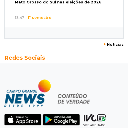
Mato Grosso do Sul nas eleições de 2026
13:47
1º semestre
MS abre 1.437 empresas em julho e ultrapassa
10 mil novos negócios no ano
+
Notícias
13:38
Centro-Oeste
Redes Sociais
Pai é preso em flagrante suspeito de torturar
e estuprar a filha de 4 anos
13:35
Na Gury Marques
Viatura do Gaeco se envolve em acidente
após buscas em operação
13:29
Proteína animal
Indústria frigorífica dobra empregos e
multiplica por 12 receita das exportações