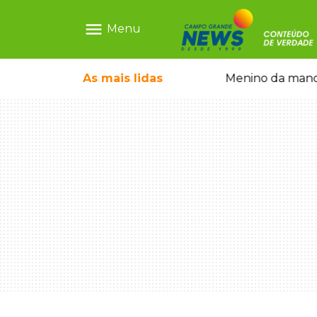
menu
Menu
 falso e prende pai e filho
As mais
lidas
Menino da mandi