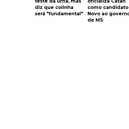
teste da urna, mas
oficializa Catan
diz que colinha
como candidato
será "fundamental"
Novo ao govern
de MS