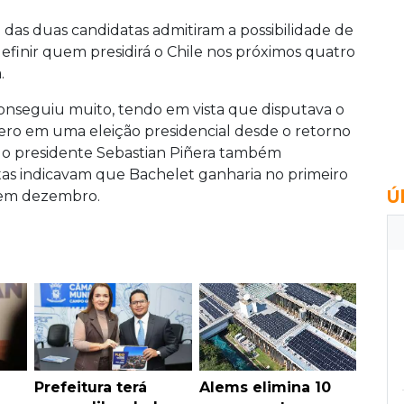
 das duas candidatas admitiram a possibilidade de
inir quem presidirá o Chile nos próximos quatro
.
conseguiu muito, tendo em vista que disputava o
ero em uma eleição presidencial desde o retorno
 do presidente Sebastian Piñera também
stas indicavam que Bachelet ganharia no primeiro
Ú
á em dezembro.
Prefeitura terá
Alems elimina 10