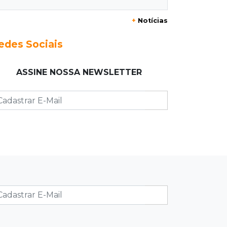
+
Notícias
23:17
Clima
Defesa Civil recomenda atenção em
edes Sociais
MS com formação de ciclone bomba
ASSINE NOSSA NEWSLETTER
23:00
Ideb
Entre escolas com nota divulgada, 3
estaduais lideram o Ensino Médio na
Capital
22:57
Chapadão do Sul
Homem é baleado após apontar
revólver para policiais militares
22:42
Resumão
Palmeiras e Vasco confirmam vagas
nas quartas da Copa do Brasil