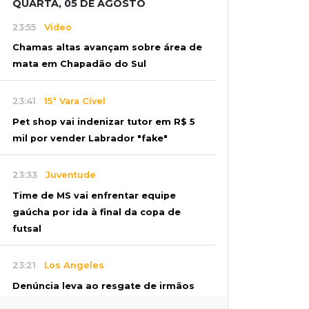
QUARTA, 05 DE AGOSTO
23:55
Vídeo
Chamas altas avançam sobre área de
mata em Chapadão do Sul
23:41
15ª Vara Cível
Pet shop vai indenizar tutor em R$ 5
mil por vender Labrador "fake"
23:33
Juventude
Time de MS vai enfrentar equipe
gaúcha por ida à final da copa de
futsal
23:21
Los Angeles
Denúncia leva ao resgate de irmãos
deixados sozinhos em casa trancada