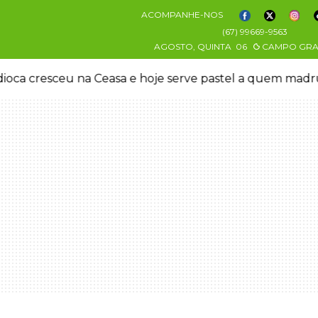
ACOMPANHE-NOS
(67) 99669-9563
AGOSTO, QUINTA
06
CAMPO GR
oca cresceu na Ceasa e hoje serve pastel a quem mad