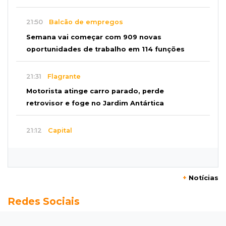
21:50
Balcão de empregos
Semana vai começar com 909 novas
oportunidades de trabalho em 114 funções
21:31
Flagrante
Motorista atinge carro parado, perde
retrovisor e foge no Jardim Antártica
21:12
Capital
Mãe faz apelo por bebê desaparecida: “Sinto
que ela está por perto”
+
Notícias
20:53
Futebol
Redes Sociais
Ventania adia Botafogo x Fluminense pelo
Brasileirão Feminino