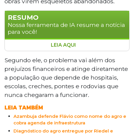
obras virem esqueletos abandonados.
RESUMO
Nossa ferramenta de IA resume a notícia
para você!
LEIA AQUI
O ex-governador de Mato Grosso do Sul
Reinaldo Azambuja criticou as quase 12
Segundo ele, o problema vai além dos
mil obras paradas no Brasil, apontadas
prejuízos financeiros e atinge diretamente
pelo TCU, classificando a situação como
a população que depende de hospitais,
desperdício inaceitável. Pré-candidato ao
escolas, creches, pontes e rodovias que
Senado, ele citou o programa Obra
nunca chegaram a funcionar.
Inacabada Zero, que retomou mais de
220 obras no estado, e propõe maior rigor
LEIA TAMBÉM
técnico, fiscalização permanente e
punições mais severas para gestores e
Azambuja defende Flávio como nome do agro e
cobra agenda de infraestrutura
empresas responsáveis por paralisações.
Diagnóstico do agro entregue por Riedel e