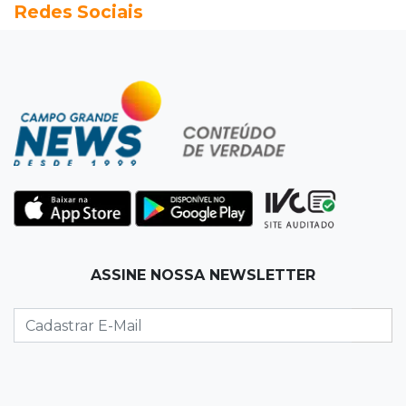
Redes Sociais
poste de energia elétrica
07:54
Ruas bloqueadas
Campo Grande tem quatro interdições no
trânsito neste domingo
07:45
Dia dos Pais
Qual conselho do seu pai você não ouviu e
hoje paga um preço alto?
07:30
Disciplina e amor
ASSINE NOSSA NEWSLETTER
Pais passam kung-fu de geração em geração
e agora treinam as filhas
07:26
Tiradentes
Ataque em beco deixa um morto com rosto
deformado e outro ferido