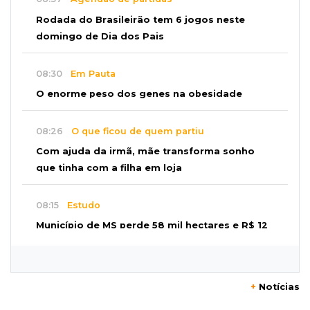
Rodada do Brasileirão tem 6 jogos neste
domingo de Dia dos Pais
08:30
Em Pauta
O enorme peso dos genes na obesidade
08:26
O que ficou de quem partiu
Com ajuda da irmã, mãe transforma sonho
que tinha com a filha em loja
08:15
Estudo
Município de MS perde 58 mil hectares e R$ 12
milhões por mês com silvicultura
08:03
Amambai
+
Notícias
Rapaz de 23 anos morre ao bater o carro em