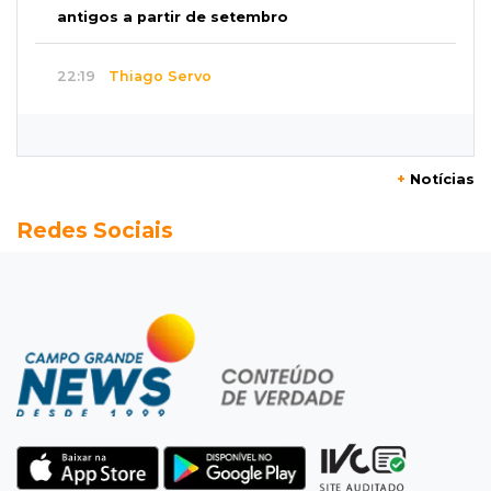
antigos a partir de setembro
22:19
Thiago Servo
Sertanejo desiste de ação de R$ 12 milhões
por pagar pensão sem ser pai
+
Notícias
21:50
Balcão de empregos
Redes Sociais
Semana vai começar com 909 novas
oportunidades de trabalho em 114 funções
21:31
Flagrante
Motorista atinge carro parado, perde
retrovisor e foge no Jardim Antártica
21:12
Entrevista
“Sinto que ela está por perto”, diz mãe de
bebê desaparecida