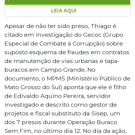
LEIA AQUI
A Prefeitura de Campo Grande exonerou
Thiago Nogueira Pereira do cargo de
Apesar de não ter sido preso, Thiago é
gestor de projetos da Sisep após ele ser
citado em investigação do Gecoc (Grupo
citado em investigação do Gecoc sobre
Especial de Combate à Corrupção) sobre
fraudes em contratos de manutenção de
suposto esquema de fraudes em contratos
vias. Filho de Edivaldo Aquino Pereira,
de manutenção de vias urbanas e tapa-
preso na Operação Buraco Sem Fim,
Thiago é apontado pelo MPMS como
buracos em Campo Grande. No
intermediário no recebimento de
documento, o MPMS (Ministério Público de
propinas. A Construtora Rial Ltda. teria
Mato Grosso do Sul) aponta que ele é filho
firmado contratos de R$ 113,7 milhões
de Edivaldo Aquino Pereira, servidor
com o município entre 2018 e 2025.
investigado e descrito como gestor de
projetos e fiscal substituto da Sisep, um
dos 7 presos durante Operação Buraco
Sem Fim, no último dia 12. No dia da ação,