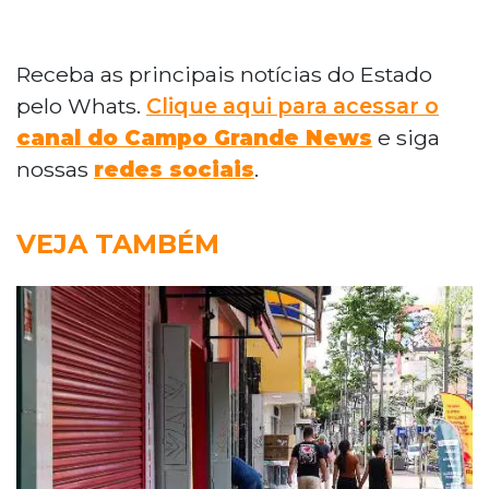
Receba as principais notícias do Estado
pelo Whats.
Clique aqui para acessar o
canal do Campo Grande News
e siga
nossas
redes sociais
.
VEJA TAMBÉM