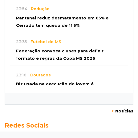
23:54
Redução
Pantanal reduz desmatamento em 65% e
Cerrado tem queda de 11,5%
23:35
Futebol de MS
Federação convoca clubes para definir
formato e regras da Copa MS 2026
23:16
Dourados
Biz usada na execução de jovem é
abandonada em área de mata
22:57
Chuva
+
Notícias
Vento forte aumenta medo de queda de
Redes Sociais
árvore sobre casas no Vilas Boas