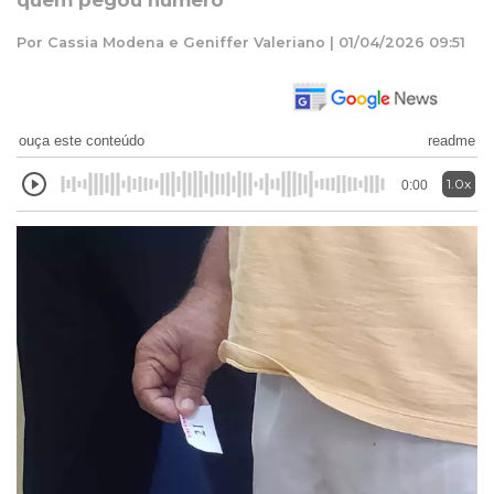
quem pegou número
Por Cassia Modena e Geniffer Valeriano | 01/04/2026 09:51
ouça este conteúdo
readme
1.0x
0:00