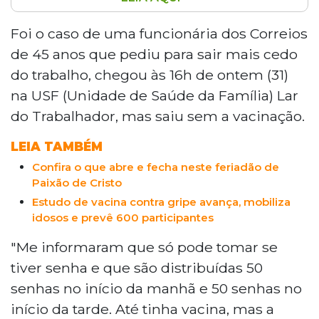
A falta de padronização nos horários e na
distribuição de senhas para vacinação
Foi o caso de uma funcionária dos Correios
contra a gripe nos postos de saúde de
de 45 anos que pediu para sair mais cedo
Campo Grande tem frustrado pessoas
do trabalho, chegou às 16h de ontem (31)
dos grupos prioritários. Cada unidade
na USF (Unidade de Saúde da Família) Lar
adota critérios diferentes, deixando
do Trabalhador, mas saiu sem a vacinação.
moradores sem a dose. A Secretaria
Municipal de Saúde não respondeu aos
LEIA TAMBÉM
questionamentos sobre o assunto. Para
se vacinar, é necessário apresentar
Confira o que abre e fecha neste feriadão de
Paixão de Cristo
documento com foto e comprovante da
condição prioritária.
Estudo de vacina contra gripe avança, mobiliza
idosos e prevê 600 participantes
"Me informaram que só pode tomar se
tiver senha e que são distribuídas 50
senhas no início da manhã e 50 senhas no
início da tarde. Até tinha vacina, mas a