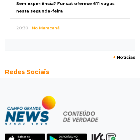
Sem experiência? Funsat oferece 611 vagas
nesta segunda-feira
20:30
No Maracanã
Flamengo vence Vitória por 2 a 0 e encurta
distância para o líder
+
Notícias
20:13
Empregos
Redes Sociais
Seleções em MS têm salários de até R$ 8,2 mil;
veja oportunidades
19:50
Jardim Itatiaia
Vigia é amarrado durante roubo de carro e
dois caminhões em pátio
19:35
Bragança Paulista
Corinthians vence Bragantino por 2 a 0 e sobe