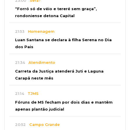
23:00
Será?
“Forró só de véio e tereré sem graça”,
rondoniense detona Capital
21:53
Homenagem
Luan Santana se declara à filha Serena no Dia
dos Pais
21:34
Atendimento
Carreta da Justiça atenderá Juti e Laguna
Carapã neste mês
21:14
TJMS
Fóruns de MS fecham por dois dias e mantêm
apenas plantão judicial
20:52
Campo Grande