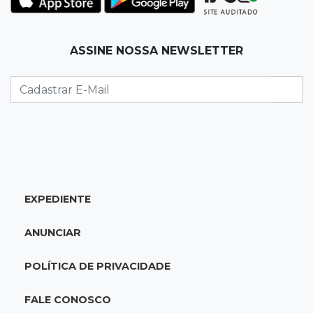
para 7º no Brasileirão
19:12
Na Vila Belmiro
ASSINE NOSSA NEWSLETTER
Athletico vence Santos por 2 a 0 e mantém 3º
lugar no Brasileirão
18:51
Oportunidades
UEMS está com seleções para professores
com salários de até R$ 10,2 mil
EXPEDIENTE
18:33
Em 2022
Homem que ajudou a sequestrar bebê matou
ANUNCIAR
adolescente atropelada no Amazonas
POLÍTICA DE PRIVACIDADE
18:15
Nubank Parque
Palmeiras e Inter ficam no 0 a 0 pela 22ª
FALE CONOSCO
rodada do Brasileirão