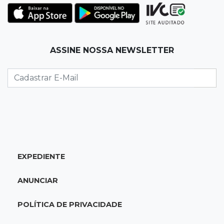
Corinthians vence Bragantino por 2 a 0 e sobe
para 7º no Brasileirão
19:12
Na Vila Belmiro
ASSINE NOSSA NEWSLETTER
Athletico vence Santos por 2 a 0 e mantém 3º
lugar no Brasileirão
18:51
Oportunidades
UEMS está com seleções para professores
com salários de até R$ 10,2 mil
EXPEDIENTE
18:33
Em 2022
Homem que ajudou a sequestrar bebê matou
ANUNCIAR
adolescente atropelada no Amazonas
POLÍTICA DE PRIVACIDADE
18:15
Nubank Parque