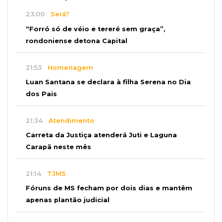
23:00
Será?
“Forró só de véio e tereré sem graça”,
rondoniense detona Capital
21:53
Homenagem
Luan Santana se declara à filha Serena no Dia
dos Pais
21:34
Atendimento
Carreta da Justiça atenderá Juti e Laguna
Carapã neste mês
21:14
TJMS
Fóruns de MS fecham por dois dias e mantêm
apenas plantão judicial