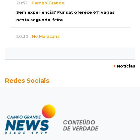
20:52
Campo Grande
Sem experiência? Funsat oferece 611 vagas
nesta segunda-feira
20:30
No Maracanã
Flamengo vence Vitória por 2 a 0 e encurta
distância para o líder
+
Notícias
20:13
Empregos
Redes Sociais
Seleções em MS têm salários de até R$ 8,2 mil;
veja oportunidades
19:50
Jardim Itatiaia
Vigia é amarrado durante roubo de carro e
dois caminhões em pátio
19:35
Bragança Paulista