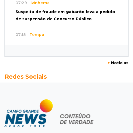
07:29
Ivinhema
Suspeita de fraude em gabarito leva a pedido
de suspensão de Concurso Público
07:18
Tempo
Iguatemi amanhece sob chuva e segue em
alerta para ventos de até 100 km/h
+
Notícias
07:06
Garimpo solidário
Redes Sociais
Sapatos de marca e tamanco de Scheila
Carvalho viram achados em Bazar de Cincão
07:05
De improviso à tradição
Cinco famílias iniciaram festa que celebra
raízes bolivianas
07:00
Post Patrocinado