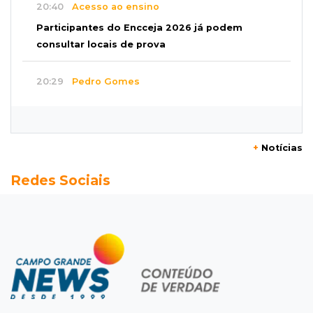
20:40
Acesso ao ensino
Participantes do Encceja 2026 já podem
consultar locais de prova
20:29
Pedro Gomes
Jovem morre baleado e suspeita envolve
disputa entre facções rivais
+
Notícias
20:01
Futebol feminino
Redes Sociais
Pantanal treina em Goiânia antes de jogo que
vale acesso inédito à Série A2
19:44
Campeonato Brasileiro
Remo busca empate com Atlético-MG e segue
na zona de rebaixamento
19:27
Caso Ayla