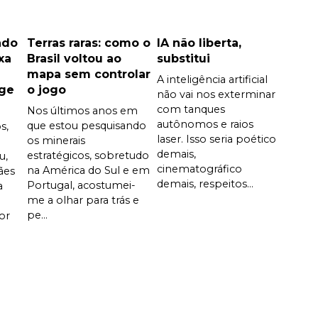
ndo
Terras raras: como o
IA não liberta,
xa
Brasil voltou ao
substitui
mapa sem controlar
A inteligência artificial
ege
o jogo
não vai nos exterminar
com tanques
Nos últimos anos em
autônomos e raios
que estou pesquisando
s,
laser. Isso seria poético
os minerais
demais,
estratégicos, sobretudo
u,
cinematográfico
na América do Sul e em
ães
demais, respeitos...
Portugal, acostumei-
a
me a olhar para trás e
pe...
or