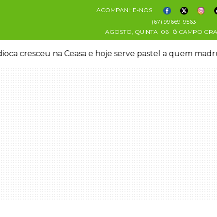
ACOMPANHE-NOS
(67) 99669-9563
AGOSTO, QUINTA
06
CAMPO GR
oca cresceu na Ceasa e hoje serve pastel a quem mad