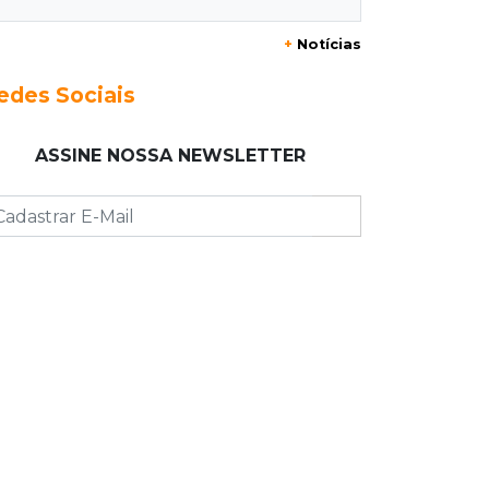
Eduardo e Agenor somam 102 anos
+
Notícias
de trabalho na mesma empresa
edes Sociais
09:19
Regulação
Campo Grande faz primeiros 209
ASSINE NOSSA NEWSLETTER
atendimentos no País com novo
sistema do SUS
09:08
Jardim Noroeste
Quadrilha é presa com drone e
maconha antes de arremesso em
presídio
09:00
Post Patrocinado
Shopping Day coloca Pedro Juan no
circuito dos grandes shoppings