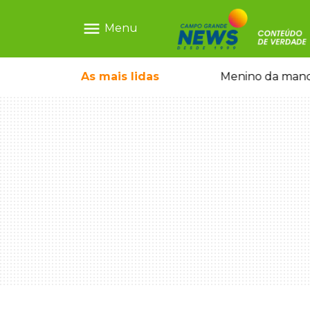
menu
Menu
ãe que não reconhece o filho queimado
As mais
lidas
Menino da mandi