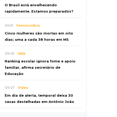
O Brasil está envelhecendo
rapidamente. Estamos preparados?
09:51
Feminicídios
Cinco mulheres são mortas em oito
dias; uma a cada 38 horas em MS
09:45
Ideb
Ranking escolar ignora fome e apoio
familiar, afirma secretário de
Educação
09:37
Vídeo
Em dia de alerta, temporal deixa 30
casas destelhadas em Antônio João
09:27
Juntos e amigos