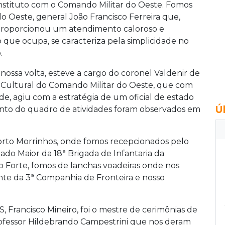
 Instituto com o Comando Militar do Oeste. Fomos
 Oeste, general João Francisco Ferreira que,
proporcionou um atendimento caloroso e
o que ocupa, se caracteriza pela simplicidade no
.
a nossa volta, esteve a cargo do coronel Valdenir de
 e Cultural do Comando Militar do Oeste, que com
, agiu com a estratégia de um oficial de estado
Ú
mento do quadro de atividades foram observados em
Porto Morrinhos, onde fomos recepcionados pelo
ado Maior da 18ª Brigada de Infantaria da
 o Forte, fomos de lanchas voadeiras onde nos
te da 3ª Companhia de Fronteira e nosso
, Francisco Mineiro, foi o mestre de cerimônias de
rofessor Hildebrando Campestrini que nos deram