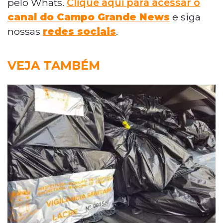
pelo Whats.
Clique aqui para acessar o
canal do Campo Grande News
e siga
nossas
redes sociais
.
VEJA TAMBÉM