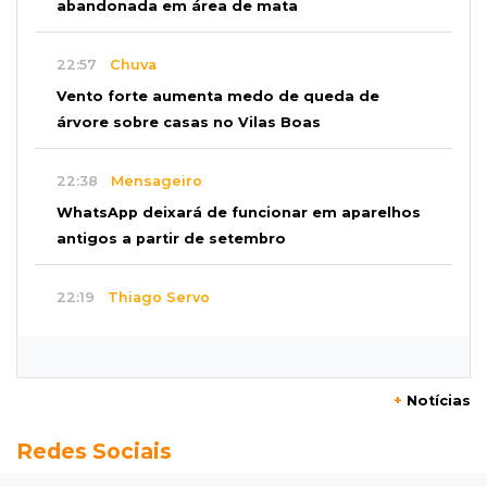
abandonada em área de mata
22:57
Chuva
Vento forte aumenta medo de queda de
árvore sobre casas no Vilas Boas
22:38
Mensageiro
WhatsApp deixará de funcionar em aparelhos
antigos a partir de setembro
22:19
Thiago Servo
Sertanejo desiste de ação de R$ 12 milhões
por pagar pensão sem ser pai
+
Notícias
21:50
Balcão de empregos
Redes Sociais
Semana vai começar com 909 novas
oportunidades de trabalho em 114 funções