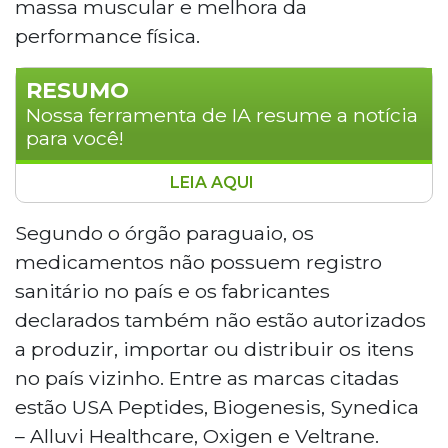
massa muscular e melhora da
performance física.
RESUMO
Nossa ferramenta de IA resume a notícia
para você!
LEIA AQUI
O governo do Paraguai emitiu alerta
sanitário contra a venda irregular de
Segundo o órgão paraguaio, os
anabolizantes e peptídeos na fronteira
medicamentos não possuem registro
com o Brasil, classificando o caso como
sanitário no país e os fabricantes
risco grave à saúde pública. A Dinavisa
declarados também não estão autorizados
suspendeu os produtos, que não
a produzir, importar ou distribuir os itens
possuem registro sanitário, e alertou para
riscos de substâncias não declaradas e
no país vizinho. Entre as marcas citadas
efeitos adversos graves. Em Mato Grosso
estão USA Peptides, Biogenesis, Synedica
do Sul, a Vigilância Sanitária já apreendeu
– Alluvi Healthcare, Oxigen e Veltrane.
mais de 26 mil itens irregulares.